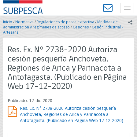
Contenido
SUBPESCA
principal
Toggl
-
navig
Subsecretaría
Inicio
/
Normativa
/
Regulaciones de pesca extractiva
/
Medidas de
ic
de
administración y regímenes de acceso
/
Cesiones
/
Cesión Industrial -
Pesca
Artesanal
y
Acuicultura
Res. Ex. N° 2738-2020 Autoriza
-
Gobierno
cesión pesquería Anchoveta,
de
Regiones de Arica y Parinacota a
Chile
Antofagasta. (Publicado en Página
Web 17-12-2020)
Publicado: 17-dic-2020
Res. Ex. N° 2738-2020 Autoriza cesión pesquería
Anchoveta, Regiones de Arica y Parinacota a
Antofagasta. (Publicado en Página Web 17-12-2020)