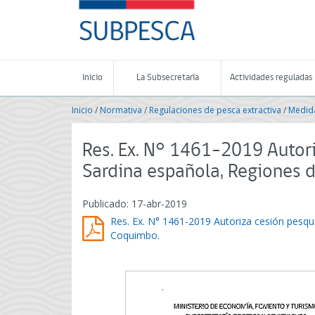
Contenido
SUBPESCA
principal
-
Subsecretaría
de
Pesca
Inicio
La Subsecretaría
Actividades reguladas
y
Acuicultura
Inicio
/
Normativa
/
Regulaciones de pesca extractiva
/
Medida
-
Gobierno
de
Res. Ex. N° 1461-2019 Autor
Chile
Sardina española, Regiones
Publicado: 17-abr-2019
Res. Ex. N° 1461-2019 Autoriza cesión pesq
Coquimbo.