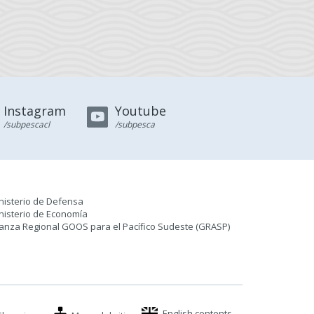
Instagram
Youtube
/subpescacl
/subpesca
nisterio de Defensa
nisterio de Economía
ianza Regional GOOS para el Pacífico Sudeste (GRASP
)
English contents