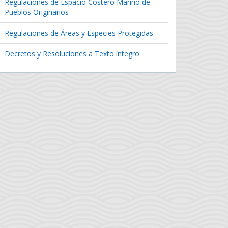
Regulaciones de Espacio Costero Marino de
Pueblos Originarios
Regulaciones de Áreas y Especies Protegidas
Decretos y Resoluciones a Texto íntegro