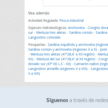
Vea además
Actividad Regulada:
Pesca industrial
Especies hidrobiológicas:
Anchoveta
-
Congrio dor
sur
-
Merluza tres aletas
-
Sardina común
-
Sardina
Langostino colorado
Pesquerías :
Sardina española y anchoveta (regiones
Sardina común y anchoveta (regiones V a X)
-
Jurel
-
Merluza tres aletas (41º28,6' a XII región)
-
Merluz
XII)
-
Merluza del sur (41º28,6' al XII región)
-
Congri
dorado sur (47º 00 L.S´- XII)
-
Camarón nailon (region
Langostino amarillo (regiones V a VIII)
-
Langostino
V a VIII)
a través de redes 
Síguenos