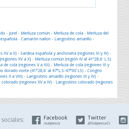
ado
-
Jurel
-
Merluza común
-
Merluza de cola
-
Merluza del
 española
-
Camarón nailon
-
Langostino amarillo
-
 XV a II)
-
Sardina española y anchoveta (regiones III y IV)
-
 (regiones XV a X)
-
Merluza común (región IV al 41º28,6' L.S)
a de cola (regiones V a XII)
-
Merluza de cola (regiones XI y
o dorado norte (41°28,6' al 47°L.S-47°00´LS)
-
Congrio
es II a VIII)
-
Langostino amarillo (regiones III y IV)
-
 colorado (regiones XV a IV)
-
Langostino colorado (regiones
Facebook
Twitter
sociales:
/subpesca
@SubpescaCL