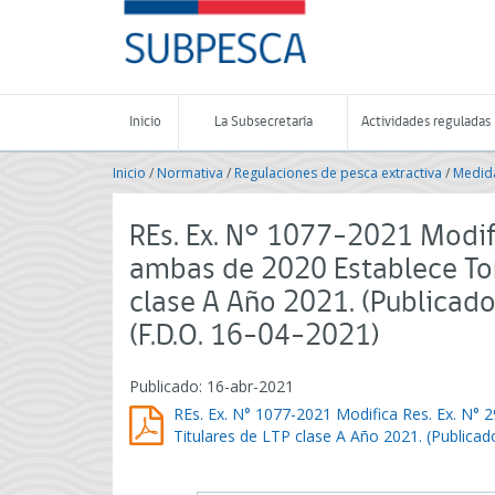
Contenido
SUBPESCA
principal
-
Subsecretaría
de
Pesca
Inicio
La Subsecretaría
Actividades reguladas
y
Acuicultura
Inicio
/
Normativa
/
Regulaciones de pesca extractiva
/
Medida
-
Gobierno
de
REs. Ex. N° 1077-2021 Modifi
Chile
ambas de 2020 Establece Ton
clase A Año 2021. (Publica
(F.D.O. 16-04-2021)
Publicado: 16-abr-2021
REs. Ex. N° 1077-2021 Modifica Res. Ex. N°
Titulares de LTP clase A Año 2021. (Publica