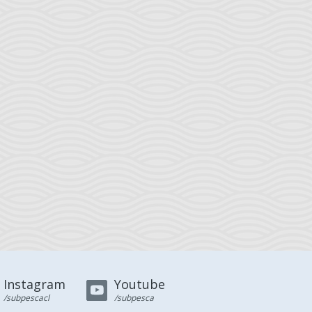
Instagram
Youtube
/subpescacl
/subpesca