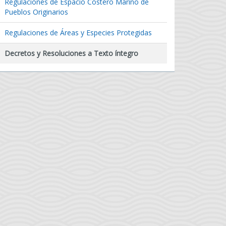
Regulaciones de Espacio Costero Marino de
Pueblos Originarios
Regulaciones de Áreas y Especies Protegidas
Decretos y Resoluciones a Texto íntegro