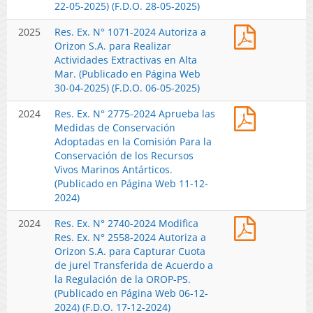
Conservac
22-05-2025) (F.D.O. 28-05-2025)
de
2025)
02-
y
los
2026)
Res.
2025
Res. Ex. N° 1071-2024 Autoriza a
Ordenami
Recursos
Ex.
Orizon S.A. para Realizar
Adoptadas
Vivos
N°
Actividades Extractivas en Alta
por
Marinos
1071-
Mar. (Publicado en Página Web
La
Antárticos.
2024
30-04-2025) (F.D.O. 06-05-2025)
Comisión
(Publicado
Autoriza
de
en
Res.
2024
Res. Ex. N° 2775-2024 Aprueba las
a
La
Página
Ex.
Medidas de Conservación
Orizon
Convenció
Web
N°
Adoptadas en la Comisión Para la
S.A.
Sobre
18-
2775-
Conservación de los Recursos
para
La
12-
2024
Vivos Marinos Antárticos.
Realizar
Conservac
2025)
Aprueba
(Publicado en Página Web 11-12-
Actividade
y
las
2024)
Extractivas
Ordenami
Medidas
en
de
Res.
2024
Res. Ex. N° 2740-2024 Modifica
de
Alta
los
Ex.
Res. Ex. N° 2558-2024 Autoriza a
Conservac
Mar.
Recursos
N°
Orizon S.A. para Capturar Cuota
Adoptadas
(Publicado
Pesqueros
2740-
de jurel Transferida de Acuerdo a
en
en
en
2024
la Regulación de la OROP-PS.
la
Página
Alta
Modifica
(Publicado en Página Web 06-12-
Comisión
Web
Mar
Res.
2024) (F.D.O. 17-12-2024)
Para
30-
en