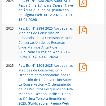
2025
Res. Ex. N° 2988-2025 Autoriza a
Procedimi
Remota
Alta
Ex.
Pesca Chile S.A. para Operar Nave
de
en
Mar
N°
en Áreas que Indica. (Publicado
Certificaci
Altamar
en
2988-
en Página Web 30-12-2025) (F.D.O.
y
y
el
2025
13-01-2026)
Acreditaci
Deja
Océano
Autoriza
de
sin
Pacífico
Res.
2025
Res. Ex. N° 2884-2025 Aprueba las
a
origen
efecto
Sur
Ex.
Medidas de Conservación
Pesca
legal
Resolución
en
N°
Adoptadas en la Comisión Para la
Chile
en
Exenta
su
2884-
Conservación de los Recursos
S.A.
Alta
Nº
Décima
2025
Vivos Marinos Antárticos.
para
mar.
460
Cuarta
Aprueba
(Publicado en Página Web 18-12-
Operar
(Publicado
de
Reunión
las
2025) (F.D.O. 03-01-2026)
Nave
en
2026,
de
Medidas
en
Página
por
2026.
Res.
2025
Res. Ex. N° 1304-2025 Aprueba las
de
Áreas
Web
motivo
(Publicado
Ex.
Medidas de Conservación y
Conservac
que
12-
que
en
N°
Ordenamiento Adoptadas por La
Adoptadas
Indica.
02-
se
Página
1304-
Comisión de La Convención Sobre
en
(Publicado
2026)
indica.
Web
2025
La Conservación y Ordenamiento
la
en
(Publicado
08-
Aprueba
de los Recursos Pesqueros en Alta
Comisión
Página
en
06-
las
Mar en el Océano Pacífico Sur en
Para
Web
Página
2026)
Medidas
su Décima Tercera Reunión de
la
30-
Web
de
2025. (Publicado en Página Web
Conservac
12-
17-