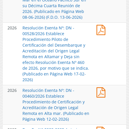
Medidas
su Décima Cuarta Reunión de
de
2026. (Publicado en Página Web
Conservac
08-06-2026) (F.D.O. 13-06-2026)
y
Resolución
2026
Resolución Exenta Nº: DN -
Ordenami
Exenta
00528/2026 Establece
Adoptadas
Nº:
Procedimiento Piloto de
por
DN
Certificación del Desembarque y
La
-
Acreditación del Origen Legal
Comisión
00528/202
Remota en Altamar y Deja sin
de
Establece
efecto Resolución Exenta Nº 460
La
Procedimi
de 2026, por motivo que se indica.
Convenció
Piloto
(Publicado en Página Web 17-02-
Sobre
de
2026)
La
Certificaci
Conservac
Resolución
2026
Resolución Exenta Nº: DN -
del
y
Exenta
00460/2026 Establece
Desembar
Ordenami
Nº:
Procedimiento de Certificación y
y
de
DN
Acreditación de Origen Legal
Acreditaci
los
-
Remota en Alta mar. (Publicado en
del
Recursos
00460/202
Página Web 12-02-2026)
Origen
Pesqueros
Establece
Legal
en
Res.