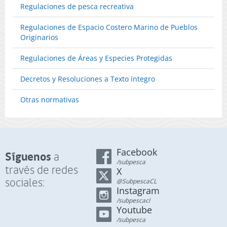
PS.
Regulaciones de pesca recreativa
OROP-
(Publicado
PS.
en
Regulaciones de Espacio Costero Marino de Pueblos
(Publicado
Página
Originarios
en
Web
Página
06-
Regulaciones de Áreas y Especies Protegidas
Web
12-
29-
2024)
Decretos y Resoluciones a Texto íntegro
11-
2024)
Otras normativas
Facebook
Síguenos
a
/subpesca
través de redes
X
sociales:
@SubpescaCL
Instagram
/subpescacl
Youtube
/subpesca