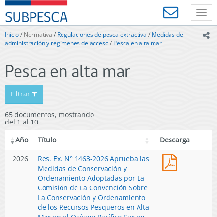
Contenido
SUBPESCA
principal
Toggl
-
navig
Subsecretaría
Inicio
/
Normativa
/
Regulaciones de pesca extractiva
/
Medidas de
ic
de
administración y regímenes de acceso
/
Pesca en alta mar
Pesca
y
Pesca en alta mar
Acuicultura
-
Gobierno
Filtrar
de
Chile
65 documentos, mostrando
del 1 al 10
Año
Título
Descarga
Res.
2026
Res. Ex. N° 1463-2026 Aprueba las
Ex.
Medidas de Conservación y
N°
Ordenamiento Adoptadas por La
1463-
Comisión de La Convención Sobre
2026
La Conservación y Ordenamiento
Aprueba
de los Recursos Pesqueros en Alta
las
Mar en el Océano Pacífico Sur en