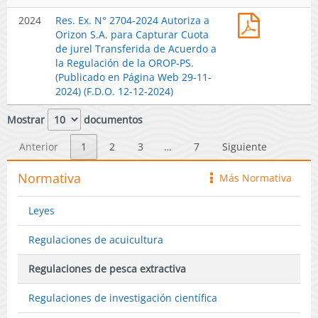
Ex.
la
04-
el
Res.
2024
Res. Ex. N° 2704-2024 Autoriza a
N°
Conservac
2025)
Océano
Ex.
Orizon S.A. para Capturar Cuota
2558-
de
Pacífico
N°
de jurel Transferida de Acuerdo a
2024
los
Sur
2704-
la Regulación de la OROP-PS.
Autoriza
Recursos
en
2024
(Publicado en Página Web 29-11-
a
Vivos
su
Autoriza
2024) (F.D.O. 12-12-2024)
Orizon
Marinos
Décima
a
S.A.
Antárticos.
Tercera
Orizon
Mostrar
documentos
para
(Publicado
Reunión
S.A.
Capturar
en
de
para
Anterior
1
2
3
…
7
Siguiente
Cuota
Página
2025.
Capturar
de
Web
(Publicado
Cuota
Normativa
jurel
Más Normativa
icono
11-
en
de
Transferid
12-
Página
jurel
de
2024)
Leyes
Web
Transferid
Acuerdo
22-
de
a
Regulaciones de acuicultura
05-
Acuerdo
la
2025)
a
Regulació
Regulaciones de pesca extractiva
la
de
Regulació
la
Regulaciones de investigación científica
de
OROP-
la