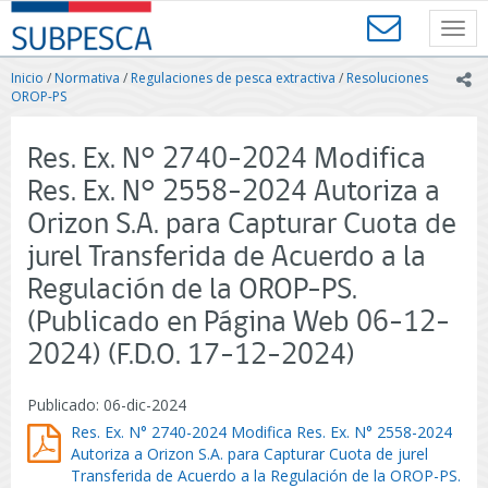
Contenido
SUBPESCA
principal
Toggl
-
navig
Subsecretaría
Inicio
/
Normativa
/
Regulaciones de pesca extractiva
/
Resoluciones
ic
de
OROP-PS
Pesca
y
Res. Ex. N° 2740-2024 Modifica
Acuicultura
-
Res. Ex. N° 2558-2024 Autoriza a
Gobierno
Orizon S.A. para Capturar Cuota de
de
Chile
jurel Transferida de Acuerdo a la
Regulación de la OROP-PS.
(Publicado en Página Web 06-12-
2024) (F.D.O. 17-12-2024)
Publicado: 06-dic-2024
Res. Ex. N° 2740-2024 Modifica Res. Ex. N° 2558-2024
Autoriza a Orizon S.A. para Capturar Cuota de jurel
Transferida de Acuerdo a la Regulación de la OROP-PS.