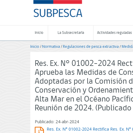
Contenido
SUBPESCA
principal
-
Subsecretaría
de
Pesca
Inicio
La Subsecretaría
Actividades reguladas
y
Acuicultura
Inicio
/
Normativa
/
Regulaciones de pesca extractiva
/
Medida
-
Gobierno
de
Res. Ex. N° 01002-2024 Rect
Chile
Aprueba las Medidas de Con
Adoptadas por la Comisión d
Conservación y Ordenamiento
Alta Mar en el Océano Pacíf
Reunión de 2024. (Publicad
Publicado: 24-abr-2024
Res. Ex. N° 01002-2024 Rectifica Res. Ex. N