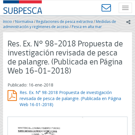
Contenido
SUBPESCA
principal
Toggl
-
navig
Subsecretaría
Inicio
/
Normativa
/
Regulaciones de pesca extractiva
/
Medidas de
ic
de
administración y regímenes de acceso
/
Pesca en alta mar
Pesca
y
Res. Ex. N° 98-2018 Propuesta de
Acuicultura
-
investigación revisada de pesca
Gobierno
de palangre. (Publicada en Página
de
Chile
Web 16-01-2018)
Publicado: 16-ene-2018
Res. Ex. N° 98-2018 Propuesta de investigación
revisada de pesca de palangre. (Publicada en Página
Web 16-01-2018)