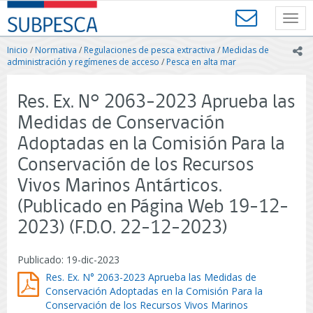
Contenido
SUBPESCA
principal
Toggl
-
navig
Subsecretaría
Inicio
/
Normativa
/
Regulaciones de pesca extractiva
/
Medidas de
ic
de
administración y regímenes de acceso
/
Pesca en alta mar
Pesca
y
Res. Ex. N° 2063-2023 Aprueba las
Acuicultura
-
Medidas de Conservación
Gobierno
Adoptadas en la Comisión Para la
de
Chile
Conservación de los Recursos
Vivos Marinos Antárticos.
(Publicado en Página Web 19-12-
2023) (F.D.O. 22-12-2023)
Publicado: 19-dic-2023
Res. Ex. N° 2063-2023 Aprueba las Medidas de
Conservación Adoptadas en la Comisión Para la
Conservación de los Recursos Vivos Marinos