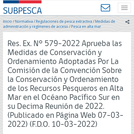
Contenido
SUBPESCA
principal
Toggl
-
navig
Subsecretaría
Inicio
/
Normativa
/
Regulaciones de pesca extractiva
/
Medidas de
ic
de
administración y regímenes de acceso
/
Pesca en alta mar
Pesca
y
Res. Ex. N° 579-2022 Aprueba las
Acuicultura
-
Medidas de Conservación y
Gobierno
Ordenamiento Adoptadas Por La
de
Chile
Comisión de la Convención Sobre
la Conservación y Ordenamiento
de los Recursos Pesqueros en Alta
Mar en el Océano Pacífico Sur en
su Decima Reunión de 2022.
(Publicado en Página Web 07-03-
2022) (F.D.O. 10-03-2022)