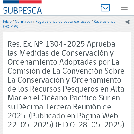
Contenido
SUBPESCA
principal
Toggl
-
navig
Subsecretaría
Inicio
/
Normativa
/
Regulaciones de pesca extractiva
/
Resoluciones
ic
de
OROP-PS
Pesca
y
Res. Ex. N° 1304-2025 Aprueba
Acuicultura
-
las Medidas de Conservación y
Gobierno
Ordenamiento Adoptadas por La
de
Chile
Comisión de La Convención Sobre
La Conservación y Ordenamiento
de los Recursos Pesqueros en Alta
Mar en el Océano Pacífico Sur en
su Décima Tercera Reunión de
2025. (Publicado en Página Web
22-05-2025) (F.D.O. 28-05-2025)