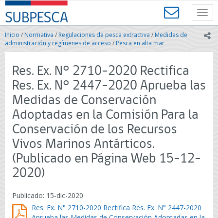
Contenido
SUBPESCA
principal
Toggl
-
navig
Subsecretaría
Inicio
/
Normativa
/
Regulaciones de pesca extractiva
/
Medidas de
ic
de
administración y regímenes de acceso
/
Pesca en alta mar
Pesca
y
Res. Ex. N° 2710-2020 Rectifica
Acuicultura
-
Res. Ex. N° 2447-2020 Aprueba las
Gobierno
Medidas de Conservación
de
Chile
Adoptadas en la Comisión Para la
Conservación de los Recursos
Vivos Marinos Antárticos.
(Publicado en Página Web 15-12-
2020)
Publicado: 15-dic-2020
Res. Ex. N° 2710-2020 Rectifica Res. Ex. N° 2447-2020
Aprueba las Medidas de Conservación Adoptadas en la