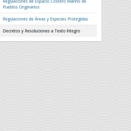
Regulaciones de Espacio Costero Marino de
Pueblos Originarios
Regulaciones de Áreas y Especies Protegidas
Decretos y Resoluciones a Texto íntegro