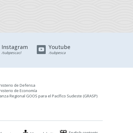
Instagram
Youtube
/subpescacl
/subpesca
nisterio de Defensa
nisterio de Economía
ianza Regional GOOS para el Pacífico Sudeste (GRASP
)
English contents