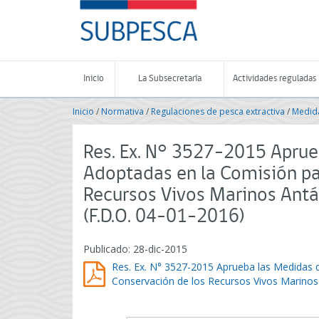
Contenido
SUBPESCA
principal
-
Subsecretaría
de
Pesca
Inicio
La Subsecretaría
Actividades reguladas
y
Acuicultura
Inicio
/
Normativa
/
Regulaciones de pesca extractiva
/
Medida
-
Gobierno
de
Res. Ex. N° 3527-2015 Apru
Chile
Adoptadas en la Comisión pa
Recursos Vivos Marinos Ant
(F.D.O. 04-01-2016)
Publicado: 28-dic-2015
Res. Ex. N° 3527-2015 Aprueba las Medidas 
Conservación de los Recursos Vivos Marino