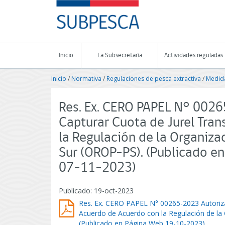
Contenido
SUBPESCA
principal
-
Subsecretaría
de
Pesca
Inicio
La Subsecretaría
Actividades reguladas
y
Acuicultura
Inicio
/
Normativa
/
Regulaciones de pesca extractiva
/
Medida
-
Gobierno
de
Res. Ex. CERO PAPEL N° 00265
Chile
Capturar Cuota de Jurel Tra
la Regulación de la Organiza
Sur (OROP-PS). (Publicado e
07-11-2023)
Publicado: 19-oct-2023
Res. Ex. CERO PAPEL N° 00265-2023 Autoriza 
Acuerdo de Acuerdo con la Regulación de la 
(Publicado en Página Web 19-10-2023)