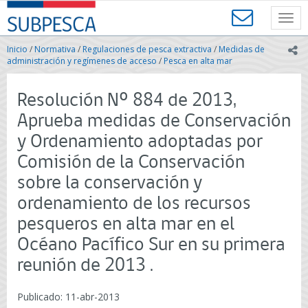
Contenido
SUBPESCA
principal
Toggl
-
navig
Subsecretaría
Inicio
/
Normativa
/
Regulaciones de pesca extractiva
/
Medidas de
ic
de
administración y regímenes de acceso
/
Pesca en alta mar
Pesca
y
Resolución Nº 884 de 2013,
Acuicultura
-
Aprueba medidas de Conservación
Gobierno
y Ordenamiento adoptadas por
de
Chile
Comisión de la Conservación
sobre la conservación y
ordenamiento de los recursos
pesqueros en alta mar en el
Océano Pacífico Sur en su primera
reunión de 2013 .
Publicado: 11-abr-2013