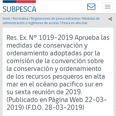
Contenido
SUBPESCA
principal
Toggl
-
navig
Subsecretaría
Inicio
/
Normativa
/
Regulaciones de pesca extractiva
/
Medidas de
ic
de
administración y regímenes de acceso
/
Pesca en alta mar
Pesca
y
Res. Ex. N° 1019-2019 Aprueba las
Acuicultura
-
medidas de conservación y
Gobierno
ordenamiento adoptadas por la
de
Chile
comisión de la convención sobre
la conservación y ordenamiento
de los recursos pesqueros en alta
mar en el océano pacifico sur en
su sexta reunión de 2019.
(Publicado en Página Web 22-03-
2019) (F.D.O. 28-03-2019)