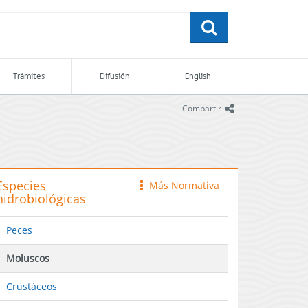
buscar
Trámites
Difusión
English
icono
Compartir
Especies
Más Normativa
icono
hidrobiológicas
Peces
Moluscos
Crustáceos