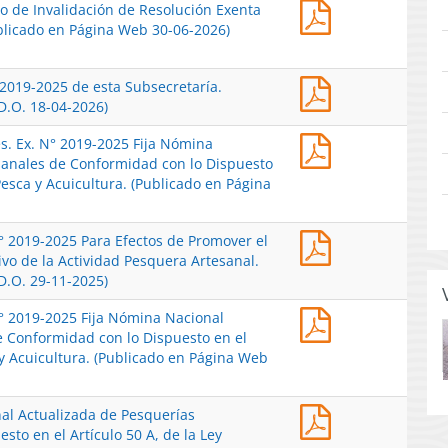
Res.
to de Invalidación de Resolución Exenta
2026
Ex.
ublicado en Página Web 30-06-2026)
Establece
N°
Medida
1672-
Provisional
Res.
 2019-2025 de esta Subsecretaría.
2026
que
Ex.
D.O. 18-04-2026)
Inicia
Indica,
Nº
Procedimiento
en
Res.
es. Ex. N° 2019-2025 Fija Nómina
868-
de
el
Ex.
sanales de Conformidad con lo Dispuesto
2026
Invalidación
Procedimiento
Nº
Pesca y Acuicultura. (Publicado en Página
Modifica
de
de
388-
Res.
Resolución
Invalidación
2026
Ex.
Exenta
Iniciado
Res.
N° 2019-2025 Para Efectos de Promover el
Modifica
N°
N°
por
Ex.
vo de la Actividad Pesquera Artesanal.
Modifica
2019-
2563-
Resolución
N°
D.O. 29-11-2025)
Res.
2025
2025,
Exenta
2563-
Ex.
de
de
N°
Res.
N° 2019-2025 Fija Nómina Nacional
2025
N°
esta
Esta
1.672
Ex.
e Conformidad con lo Dispuesto en el
Modifica
2019-
Subsecretaría.
Subsecretaría.
de
N°
 y Acuicultura. (Publicado en Página Web
Res.
2025
(Publicado
(Publicado
2026,
2171-
Ex.
Fija
en
en
de
2025
N°
Nómina
Página
Página
Esta
Res.
nal Actualizada de Pesquerías
Modifica
2019-
Nacional
Web
Web
Subsecretaría.
Ex.
to en el Artículo 50 A, de la Ley
Res.
2025
Actualizada
02-
30-