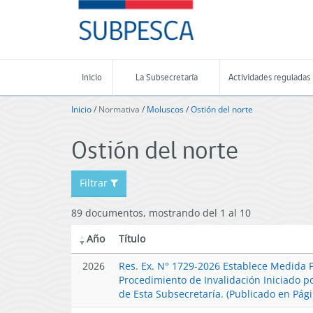
Contenido
SUBPESCA
principal
-
Subsecretaría
de
Pesca
Inicio
La Subsecretaría
Actividades reguladas
y
Acuicultura
Inicio
/
Normativa
/
Moluscos
/
Ostión del norte
-
Gobierno
Ostión del norte
de
Chile
Filtrar
89 documentos, mostrando del 1 al 10
Año
Título
2026
Res. Ex. N° 1729-2026 Establece Medida P
Procedimiento de Invalidación Iniciado p
de Esta Subsecretaría. (Publicado en Pág