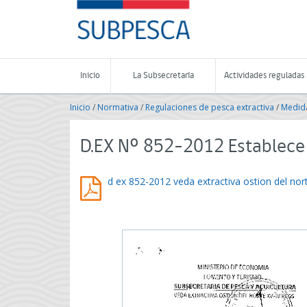
Contenido
SUBPESCA
principal
-
Subsecretaría
de
Pesca
Inicio
La Subsecretaría
Actividades reguladas
y
Acuicultura
Inicio
/
Normativa
/
Regulaciones de pesca extractiva
/
Medida
-
Gobierno
de
D.EX Nº 852-2012 Establece 
Chile
d ex 852-2012 veda extractiva ostion del nort