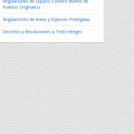
Regulaciones de Espacio Costero Marino de
Pueblos Originarios
Regulaciones de Áreas y Especies Protegidas
Decretos y Resoluciones a Texto íntegro