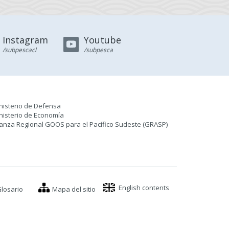
Instagram
Youtube
/subpescacl
/subpesca
nisterio de Defensa
nisterio de Economía
ianza Regional GOOS para el Pacífico Sudeste (GRASP
)
English contents
losario
Mapa del sitio