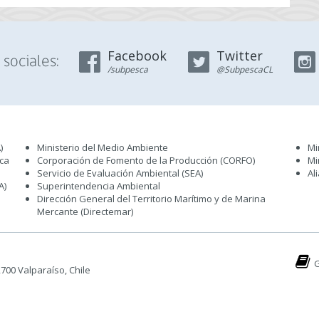
Facebook
Twitter
sociales:
/subpesca
@SubpescaCL
)
Ministerio del Medio Ambiente
Mi
sca
Corporación de Fomento de la Producción (CORFO)
Mi
Servicio de Evaluación Ambiental (SEA
)
Al
A)
Superintendencia Ambiental
Dirección General del Territorio Marítimo y de Marina
Mercante (Directemar
)
G
 2700 Valparaíso, Chile