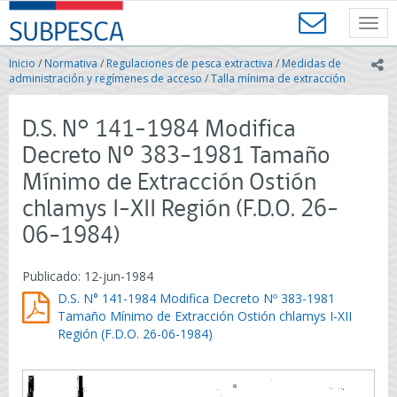
Contenido
SUBPESCA
principal
Toggl
-
navig
Subsecretaría
Inicio
/
Normativa
/
Regulaciones de pesca extractiva
/
Medidas de
ic
de
administración y regímenes de acceso
/
Talla mínima de extracción
Pesca
y
D.S. N° 141-1984 Modifica
Acuicultura
-
Decreto Nº 383-1981 Tamaño
Gobierno
Mínimo de Extracción Ostión
de
Chile
chlamys I-XII Región (F.D.O. 26-
06-1984)
Publicado: 12-jun-1984
D.S. N° 141-1984 Modifica Decreto Nº 383-1981
Tamaño Mínimo de Extracción Ostión chlamys I-XII
Región (F.D.O. 26-06-1984)