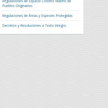
Regulaciones de Espacio Costero Marino de
Pueblos Originarios
Regulaciones de Áreas y Especies Protegidas
Decretos y Resoluciones a Texto íntegro