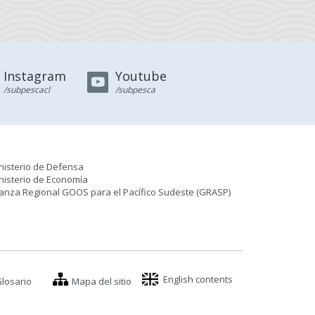
Instagram
Youtube
/subpescacl
/subpesca
nisterio de Defensa
nisterio de Economía
ianza Regional GOOS para el Pacífico Sudeste (GRASP
)
English contents
losario
Mapa del sitio