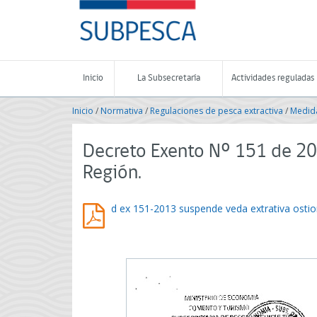
Contenido
SUBPESCA
principal
-
Subsecretaría
de
Pesca
Inicio
La Subsecretaría
Actividades reguladas
y
Acuicultura
Inicio
/
Normativa
/
Regulaciones de pesca extractiva
/
Medida
-
Gobierno
de
Decreto Exento Nº 151 de 201
Chile
Región.
d ex 151-2013 suspende veda extrativa ostion