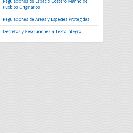
Regulaciones de Espacio Costero Marino de
Pueblos Originarios
Regulaciones de Áreas y Especies Protegidas
Decretos y Resoluciones a Texto íntegro