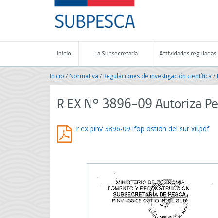
Contenido
SUBPESCA
principal
-
Subsecretaría
de
Pesca
Inicio
La Subsecretaría
Actividades reguladas
y
Acuicultura
Inicio
/
Normativa
/
Regulaciones de investigación científica
/
-
Gobierno
de
R EX N° 3896-09 Autoriza Pes
Chile
r ex pinv 3896-09 ifop ostion del sur xii.pdf