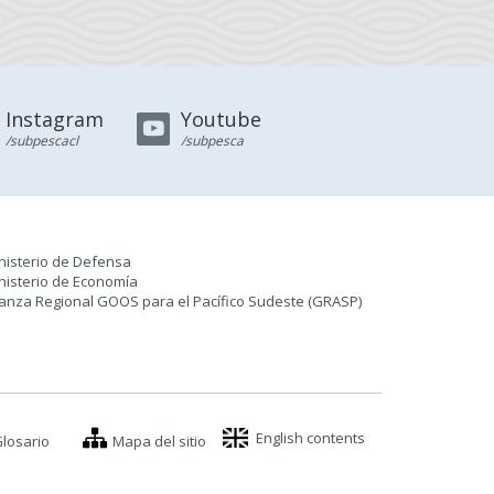
Instagram
Youtube
/subpescacl
/subpesca
nisterio de Defensa
nisterio de Economía
ianza Regional GOOS para el Pacífico Sudeste (GRASP
)
English contents
losario
Mapa del sitio