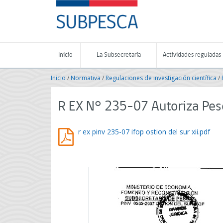
Contenido
SUBPESCA
principal
-
Subsecretaría
de
Pesca
Inicio
La Subsecretaría
Actividades reguladas
y
Acuicultura
Inicio
/
Normativa
/
Regulaciones de investigación científica
/
-
Gobierno
de
R EX N° 235-07 Autoriza Pesc
Chile
r ex pinv 235-07 ifop ostion del sur xii.pdf