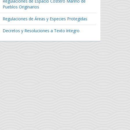
Regulaciones de Espacio Costero Marino de
Pueblos Originarios
Regulaciones de Áreas y Especies Protegidas
Decretos y Resoluciones a Texto íntegro