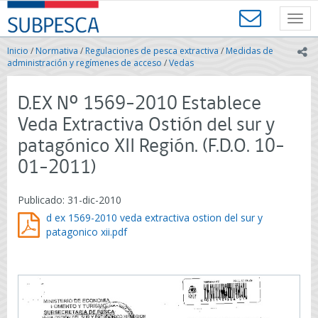
Contenido
SUBPESCA
principal
Toggl
-
navig
Subsecretaría
Inicio
/
Normativa
/
Regulaciones de pesca extractiva
/
Medidas de
ic
de
administración y regímenes de acceso
/
Vedas
Pesca
y
D.EX Nº 1569-2010 Establece
Acuicultura
-
Veda Extractiva Ostión del sur y
Gobierno
patagónico XII Región. (F.D.O. 10-
de
Chile
01-2011)
Publicado: 31-dic-2010
d ex 1569-2010 veda extractiva ostion del sur y
patagonico xii.pdf