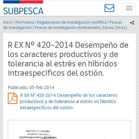
Contenido
SUBPESCA
principal
Toggl
-
navig
Subsecretaría
Inicio
/
Normativa
/
Regulaciones de investigación científica
/
Pescas
ic
de
de Investigación
/
Pescas de Investigación (Ambientales, Ícticas, Otras.)
Pesca
y
R EX Nº 420-2014 Desempeño de
Acuicultura
-
los caracteres productivos y de
Gobierno
tolerancia al estrés en híbridos
de
Chile
intraespecíficos del ostión.
Publicado: 05-feb-2014
R EX Nº 420-2014 Desempeño de los caracteres
productivos y de tolerancia al estrés en híbridos
intraespecíficos del ostión.