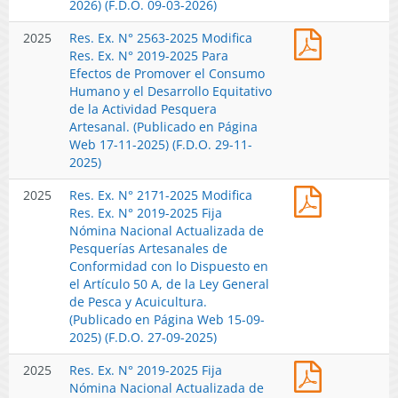
Ex.
2026) (F.D.O. 09-03-2026)
(Publicado
Web
09-
N°
en
30-
07-
Res.
2025
Res. Ex. N° 2563-2025 Modifica
2019-
Página
06-
2026)
Ex.
Res. Ex. N° 2019-2025 Para
2025
Web
2026)
N°
Efectos de Promover el Consumo
Fija
02-
2563-
Humano y el Desarrollo Equitativo
Nómina
04-
2025
de la Actividad Pesquera
Nacional
2026)
Modifica
Artesanal. (Publicado en Página
Actualizad
Res.
Web 17-11-2025) (F.D.O. 29-11-
de
Ex.
2025)
Pesquerías
N°
Artesanale
Res.
2025
Res. Ex. N° 2171-2025 Modifica
2019-
de
Ex.
Res. Ex. N° 2019-2025 Fija
2025
Conformid
N°
Nómina Nacional Actualizada de
Para
con
2171-
Pesquerías Artesanales de
Efectos
lo
2025
Conformidad con lo Dispuesto en
de
Dispuesto
Modifica
el Artículo 50 A, de la Ley General
Promover
en
Res.
de Pesca y Acuicultura.
el
el
Ex.
(Publicado en Página Web 15-09-
Consumo
Artículo
N°
2025) (F.D.O. 27-09-2025)
Humano
50
2019-
y
A,
Res.
2025
Res. Ex. N° 2019-2025 Fija
2025
el
de
Ex.
Nómina Nacional Actualizada de
Fija
Desarrollo
la