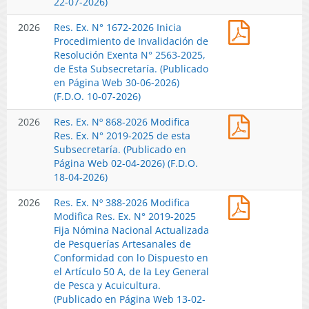
22-07-2026)
que
Res.
2026
Res. Ex. N° 1672-2026 Inicia
Indica,
Ex.
Procedimiento de Invalidación de
en
N°
Resolución Exenta N° 2563-2025,
el
1672-
de Esta Subsecretaría. (Publicado
Procedimie
2026
en Página Web 30-06-2026)
de
Inicia
(F.D.O. 10-07-2026)
Invalidació
Procedimie
Iniciado
Res.
2026
Res. Ex. Nº 868-2026 Modifica
de
por
Ex.
Res. Ex. N° 2019-2025 de esta
Invalidació
Resolución
Nº
Subsecretaría. (Publicado en
de
Exenta
868-
Página Web 02-04-2026) (F.D.O.
Resolución
N°
2026
18-04-2026)
Exenta
1.672
Modifica
N°
de
Res.
2026
Res. Ex. Nº 388-2026 Modifica
Res.
2563-
2026,
Ex.
Modifica Res. Ex. N° 2019-2025
Ex.
2025,
de
Nº
Fija Nómina Nacional Actualizada
N°
de
Esta
388-
de Pesquerías Artesanales de
2019-
Esta
Subsecretar
2026
Conformidad con lo Dispuesto en
2025
Subsecretar
(Publicado
Modifica
el Artículo 50 A, de la Ley General
de
(Publicado
en
Modifica
de Pesca y Acuicultura.
esta
en
Página
Res.
(Publicado en Página Web 13-02-
Subsecretar
Página
Web