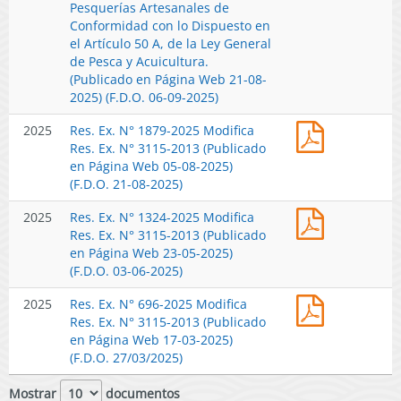
N°
Pesquerías Artesanales de
Nómina
Equitativo
Ley
2019-
Conformidad con lo Dispuesto en
Nacional
de
General
2025
el Artículo 50 A, de la Ley General
Actualizad
la
de
Fija
de Pesca y Acuicultura.
de
Actividad
Pesca
Nómina
(Publicado en Página Web 21-08-
Pesquerías
Pesquera
y
Nacional
2025) (F.D.O. 06-09-2025)
Artesanale
Artesanal.
Acuicultura
Actualizad
de
(Publicado
(Publicado
Res.
2025
Res. Ex. N° 1879-2025 Modifica
de
Conformid
en
en
Ex.
Res. Ex. N° 3115-2013 (Publicado
Pesquerías
con
Página
Página
N°
en Página Web 05-08-2025)
Artesanale
lo
Web
Web
1879-
(F.D.O. 21-08-2025)
de
Dispuesto
17-
13-
2025
Conformid
en
11-
02-
Res.
2025
Res. Ex. N° 1324-2025 Modifica
Modifica
con
el
2025)
2026)
Ex.
Res. Ex. N° 3115-2013 (Publicado
Res.
lo
Artículo
N°
en Página Web 23-05-2025)
Ex.
Dispuesto
50
1324-
(F.D.O. 03-06-2025)
N°
en
A,
2025
3115-
el
de
Res.
2025
Res. Ex. N° 696-2025 Modifica
Modifica
2013
Artículo
la
Ex.
Res. Ex. N° 3115-2013 (Publicado
Res.
(Publicado
50
Ley
N°
en Página Web 17-03-2025)
Ex.
en
A,
General
696-
(F.D.O. 27/03/2025)
N°
Página
de
de
2025
3115-
Web
la
Pesca
Modifica
Mostrar
documentos
2013
05-
Ley