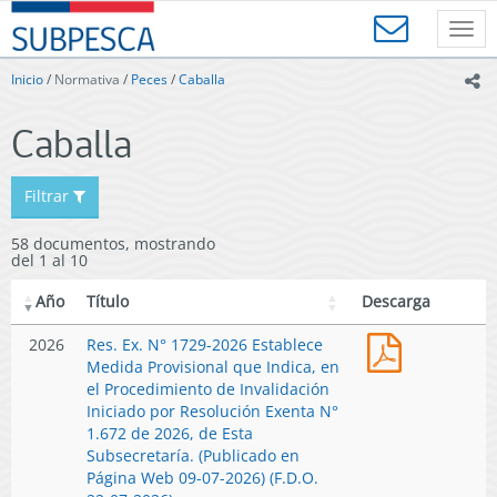
Contenido
SUBPESCA
principal
Toggl
-
navig
Subsecretaría
Inicio
/
Normativa
/
Peces
/
Caballa
ic
de
Pesca
Caballa
y
Acuicultura
-
Filtrar
Gobierno
de
58 documentos, mostrando
Chile
del 1 al 10
Año
Título
Descarga
Res.
2026
Res. Ex. N° 1729-2026 Establece
Ex.
Medida Provisional que Indica, en
N°
el Procedimiento de Invalidación
1729-
Iniciado por Resolución Exenta N°
2026
1.672 de 2026, de Esta
Establece
Subsecretaría. (Publicado en
Medida
Página Web 09-07-2026) (F.D.O.
Provisional