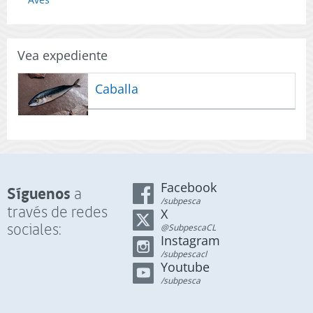
Vea expediente
Caballa
Facebook
Síguenos
a
/subpesca
través de redes
X
sociales:
@SubpescaCL
Instagram
/subpescacl
Youtube
/subpesca