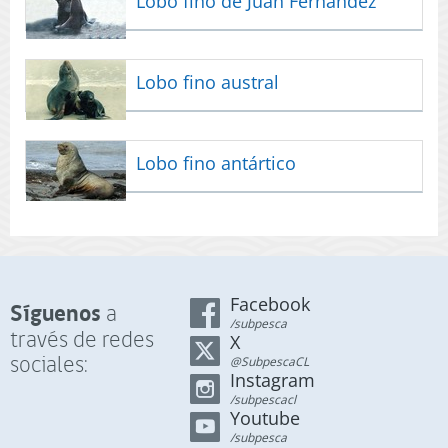
Lobo fino de Juan Fernández
Lobo fino austral
Lobo fino antártico
Facebook
Síguenos
a
/subpesca
través de redes
X
sociales:
@SubpescaCL
Instagram
/subpescacl
Youtube
/subpesca