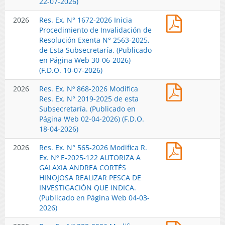
22-07-2026)
que
Res.
2026
Res. Ex. N° 1672-2026 Inicia
Indica,
Ex.
Procedimiento de Invalidación de
en
N°
Resolución Exenta N° 2563-2025,
el
1672-
de Esta Subsecretaría. (Publicado
Procedimie
2026
en Página Web 30-06-2026)
de
Inicia
(F.D.O. 10-07-2026)
Invalidació
Procedimie
Iniciado
Res.
2026
Res. Ex. Nº 868-2026 Modifica
de
por
Ex.
Res. Ex. N° 2019-2025 de esta
Invalidació
Resolución
Nº
Subsecretaría. (Publicado en
de
Exenta
868-
Página Web 02-04-2026) (F.D.O.
Resolución
N°
2026
18-04-2026)
Exenta
1.672
Modifica
N°
de
Res.
2026
Res. Ex. N° 565-2026 Modifica R.
Res.
2563-
2026,
Ex.
Ex. Nº E-2025-122 AUTORIZA A
Ex.
2025,
de
N°
GALAXIA ANDREA CORTÉS
N°
de
Esta
565-
HINOJOSA REALIZAR PESCA DE
2019-
Esta
Subsecretar
2026
INVESTIGACIÓN QUE INDICA.
2025
Subsecretar
(Publicado
Modifica
(Publicado en Página Web 04-03-
de
(Publicado
en
R.Ex.
2026)
esta
en
Página
Nº
Subsecretar
Página
Web
Res.