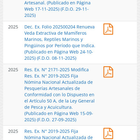
Modifica
Artesanal. (Publicado en Página
GALAXIA
Dispuesto
Res.
Web 17-11-2025) (F.D.O. 29-11-
ANDREA
en
Ex.
2025)
CORTÉS
el
N°
HINOJOSA
Artículo
Dec.
2025
Dec. Ex. Folio 202500204 Renueva
2019-
REALIZAR
50
Ex.
Veda Extractiva de Mamíferos
2025
PESCA
A,
Folio
Marinos, Reptiles Marinos y
Para
DE
de
202500204
Pingüinos por Período que Indica.
Efectos
INVESTIGA
la
Renueva
(Publicado en Página Web 24-10-
de
QUE
Ley
Veda
2025) (F.D.O. 08-11-2025)
Promover
INDICA.
General
Extractiva
el
(Publicado
de
Res.
2025
Res. Ex. N° 2171-2025 Modifica
de
Consumo
en
Pesca
Ex.
Res. Ex. N° 2019-2025 Fija
Mamíferos
Humano
Página
y
N°
Nómina Nacional Actualizada de
Marinos,
y
Web
Acuicultura
2171-
Pesquerías Artesanales de
Reptiles
el
27-
(Publicado
2025
Conformidad con lo Dispuesto en
Marinos
Desarrollo
01-
en
Modifica
el Artículo 50 A, de la Ley General
y
Equitativo
2026)
Página
Res.
de Pesca y Acuicultura.
Pingüinos
de
Web
Ex.
(Publicado en Página Web 15-09-
por
la
13-
N°
2025) (F.D.O. 27-09-2025)
Período
Actividad
02-
2019-
que
Pesquera
2026)
Res.
2025
Res. Ex. N° 2019-2025 Fija
2025
Indica.
Artesanal.
Ex.
Nómina Nacional Actualizada de
Fija
(Publicado
(Publicado