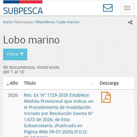
Contenido
SUBPESCA
principal
Toggl
-
navig
Subsecretaría
Inicio
/
Normativa
/
Mamíferos
/
Lobo marino
ic
de
Pesca
Lobo marino
y
Acuicultura
-
Filtrar
Gobierno
de
90 documentos, mostrando
Chile
del 1 al 10
Año
Título
Descarga
Res.
2026
Res. Ex. N° 1729-2026 Establece
Ex.
Medida Provisional que Indica, en
N°
el Procedimiento de Invalidación
1729-
Iniciado por Resolución Exenta N°
2026
1.672 de 2026, de Esta
Establece
Subsecretaría. (Publicado en
Medida
Página Web 09-07-2026) (F.D.O.
Provisional