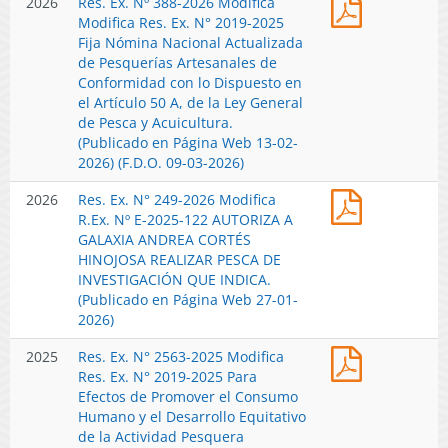
2026
Res. Ex. Nº 388-2026 Modifica
E-
(Publicado
Web
09-
Ex.
Modifica Res. Ex. N° 2019-2025
2025-
en
30-
07-
Nº
Fija Nómina Nacional Actualizada
122
Página
06-
2026)
388-
de Pesquerías Artesanales de
AUTORIZA
Web
2026)
2026
Conformidad con lo Dispuesto en
A
02-
Modifica
el Artículo 50 A, de la Ley General
GALAXIA
04-
Modifica
de Pesca y Acuicultura.
ANDREA
2026)
Res.
(Publicado en Página Web 13-02-
CORTÉS
Ex.
2026) (F.D.O. 09-03-2026)
HINOJOSA
N°
REALIZAR
Res.
2026
Res. Ex. N° 249-2026 Modifica
2019-
PESCA
Ex.
R.Ex. Nº E-2025-122 AUTORIZA A
2025
DE
N°
GALAXIA ANDREA CORTÉS
Fija
INVESTIGA
249-
HINOJOSA REALIZAR PESCA DE
Nómina
QUE
2026
INVESTIGACIÓN QUE INDICA.
Nacional
INDICA.
Modifica
(Publicado en Página Web 27-01-
Actualizad
(Publicado
R.Ex.
2026)
de
en
Nº
Pesquerías
Página
Res.
2025
Res. Ex. N° 2563-2025 Modifica
E-
Artesanale
Web
Ex.
Res. Ex. N° 2019-2025 Para
2025-
de
04-
N°
Efectos de Promover el Consumo
122
Conformid
03-
2563-
Humano y el Desarrollo Equitativo
AUTORIZA
con
2026)
2025
de la Actividad Pesquera
A
lo