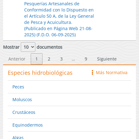
N°
Pesquerías Artesanales de
Nómina
en
en
2019-
Conformidad con lo Dispuesto en
Nacional
Página
Página
2025
el Artículo 50 A, de la Ley General
Actualizad
Web
Web
Fija
de Pesca y Acuicultura.
de
24-
17-
Nómina
(Publicado en Página Web 21-08-
Pesquerías
10-
11-
Nacional
2025) (F.D.O. 06-09-2025)
Artesanale
2025)
2025)
Actualizad
de
de
Mostrar
documentos
Conformid
Pesquerías
con
Artesanale
Anterior
1
2
3
…
9
Siguiente
lo
de
Dispuesto
Conformid
Especies hidrobiológicas
en
Más Normativa
icono
con
el
lo
Artículo
Peces
Dispuesto
50
en
A,
Moluscos
el
de
Artículo
la
Crustáceos
50
Ley
A,
General
Equinodermos
de
de
la
Pesca
Algas