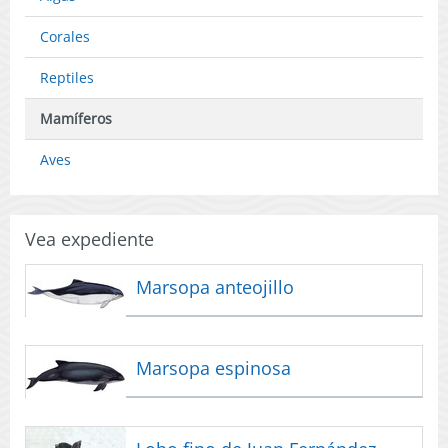
Ley
y
General
Acuicultura
Corales
de
(Publicado
Pesca
en
Reptiles
y
Página
Acuicultura
Web
Mamíferos
(Publicado
15-
en
09-
Aves
Página
2025)
Web
21-
08-
Vea expediente
2025)
Marsopa anteojillo
Marsopa espinosa