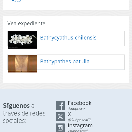
Vea expediente
Bathycyathus chilensis
Bathypathes patulla
Facebook
Síguenos
a
/subpesca
través de redes
X
sociales:
@SubpescaCL
Instagram
/subpescacl