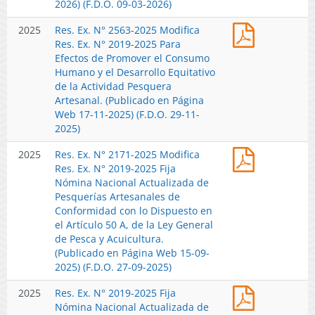
Ex.
2026) (F.D.O. 09-03-2026)
(Publicado
Web
09-
N°
en
30-
07-
Res.
2025
Res. Ex. N° 2563-2025 Modifica
2019-
Página
06-
2026)
Ex.
Res. Ex. N° 2019-2025 Para
2025
Web
2026)
N°
Efectos de Promover el Consumo
Fija
02-
2563-
Humano y el Desarrollo Equitativo
Nómina
04-
2025
de la Actividad Pesquera
Nacional
2026)
Modifica
Artesanal. (Publicado en Página
Actualizad
Res.
Web 17-11-2025) (F.D.O. 29-11-
de
Ex.
2025)
Pesquerías
N°
Artesanale
Res.
2025
Res. Ex. N° 2171-2025 Modifica
2019-
de
Ex.
Res. Ex. N° 2019-2025 Fija
2025
Conformid
N°
Nómina Nacional Actualizada de
Para
con
2171-
Pesquerías Artesanales de
Efectos
lo
2025
Conformidad con lo Dispuesto en
de
Dispuesto
Modifica
el Artículo 50 A, de la Ley General
Promover
en
Res.
de Pesca y Acuicultura.
el
el
Ex.
(Publicado en Página Web 15-09-
Consumo
Artículo
N°
2025) (F.D.O. 27-09-2025)
Humano
50
2019-
y
A,
Res.
2025
Res. Ex. N° 2019-2025 Fija
2025
el
de
Ex.
Nómina Nacional Actualizada de
Fija
Desarrollo
la