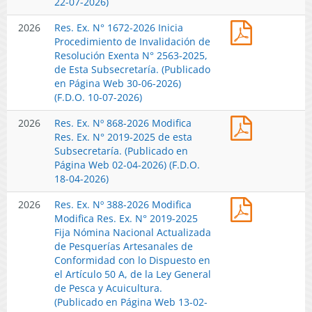
22-07-2026)
que
Res.
2026
Res. Ex. N° 1672-2026 Inicia
Indica,
Ex.
Procedimiento de Invalidación de
en
N°
Resolución Exenta N° 2563-2025,
el
1672-
de Esta Subsecretaría. (Publicado
Procedimie
2026
en Página Web 30-06-2026)
de
Inicia
(F.D.O. 10-07-2026)
Invalidació
Procedimie
Iniciado
Res.
2026
Res. Ex. Nº 868-2026 Modifica
de
por
Ex.
Res. Ex. N° 2019-2025 de esta
Invalidació
Resolución
Nº
Subsecretaría. (Publicado en
de
Exenta
868-
Página Web 02-04-2026) (F.D.O.
Resolución
N°
2026
18-04-2026)
Exenta
1.672
Modifica
N°
de
Res.
2026
Res. Ex. Nº 388-2026 Modifica
Res.
2563-
2026,
Ex.
Modifica Res. Ex. N° 2019-2025
Ex.
2025,
de
Nº
Fija Nómina Nacional Actualizada
N°
de
Esta
388-
de Pesquerías Artesanales de
2019-
Esta
Subsecretar
2026
Conformidad con lo Dispuesto en
2025
Subsecretar
(Publicado
Modifica
el Artículo 50 A, de la Ley General
de
(Publicado
en
Modifica
de Pesca y Acuicultura.
esta
en
Página
Res.
(Publicado en Página Web 13-02-
Subsecretar
Página
Web