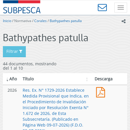
Contenido
SUBPESCA
principal
Toggl
-
navig
Subsecretaría
Inicio
/
Normativa
/
Corales
/
Bathypathes patulla
ic
de
Pesca
Bathypathes patulla
y
Acuicultura
-
Filtrar
Gobierno
de
44 documentos, mostrando
Chile
del 1 al 10
Año
Título
Descarga
Res.
2026
Res. Ex. N° 1729-2026 Establece
Ex.
Medida Provisional que Indica, en
N°
el Procedimiento de Invalidación
1729-
Iniciado por Resolución Exenta N°
2026
1.672 de 2026, de Esta
Establece
Subsecretaría. (Publicado en
Medida
Página Web 09-07-2026) (F.D.O.
Provisional