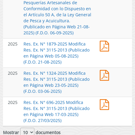
N°
Pesquerías Artesanales de
Nómina
Equitativo
Ley
2019-
Conformidad con lo Dispuesto en
Nacional
de
General
2025
el Artículo 50 A, de la Ley General
Actualizad
la
de
Fija
de Pesca y Acuicultura.
de
Actividad
Pesca
Nómina
(Publicado en Página Web 21-08-
Pesquerías
Pesquera
y
Nacional
2025) (F.D.O. 06-09-2025)
Artesanale
Artesanal.
Acuicultura
Actualizad
de
(Publicado
(Publicado
Res.
2025
Res. Ex. N° 1879-2025 Modifica
de
Conformid
en
en
Ex.
Res. Ex. N° 3115-2013 (Publicado
Pesquerías
con
Página
Página
N°
en Página Web 05-08-2025)
Artesanale
lo
Web
Web
1879-
(F.D.O. 21-08-2025)
de
Dispuesto
17-
13-
2025
Conformid
en
11-
02-
Res.
2025
Res. Ex. N° 1324-2025 Modifica
Modifica
con
el
2025)
2026)
Ex.
Res. Ex. N° 3115-2013 (Publicado
Res.
lo
Artículo
N°
en Página Web 23-05-2025)
Ex.
Dispuesto
50
1324-
(F.D.O. 03-06-2025)
N°
en
A,
2025
3115-
el
de
Res.
2025
Res. Ex. N° 696-2025 Modifica
Modifica
2013
Artículo
la
Ex.
Res. Ex. N° 3115-2013 (Publicado
Res.
(Publicado
50
Ley
N°
en Página Web 17-03-2025)
Ex.
en
A,
General
696-
(F.D.O. 27/03/2025)
N°
Página
de
de
2025
3115-
Web
la
Pesca
Modifica
Mostrar
documentos
2013
05-
Ley