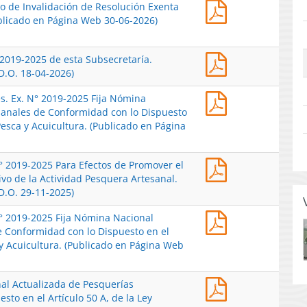
Res.
to de Invalidación de Resolución Exenta
2026
Ex.
ublicado en Página Web 30-06-2026)
Establece
N°
Medida
1672-
Provisional
Res.
 2019-2025 de esta Subsecretaría.
2026
que
Ex.
D.O. 18-04-2026)
Inicia
Indica,
Nº
Procedimiento
en
Res.
es. Ex. N° 2019-2025 Fija Nómina
868-
de
el
Ex.
sanales de Conformidad con lo Dispuesto
2026
Invalidación
Procedimiento
Nº
Pesca y Acuicultura. (Publicado en Página
Modifica
de
de
388-
Res.
Resolución
Invalidación
2026
Ex.
Exenta
Iniciado
Res.
N° 2019-2025 Para Efectos de Promover el
Modifica
N°
N°
por
Ex.
vo de la Actividad Pesquera Artesanal.
Modifica
2019-
2563-
Resolución
N°
D.O. 29-11-2025)
Res.
2025
2025,
Exenta
2563-
Ex.
de
de
N°
Res.
N° 2019-2025 Fija Nómina Nacional
2025
N°
esta
Esta
1.672
Ex.
e Conformidad con lo Dispuesto en el
Modifica
2019-
Subsecretaría.
Subsecretaría.
de
N°
 y Acuicultura. (Publicado en Página Web
Res.
2025
(Publicado
(Publicado
2026,
2171-
Ex.
Fija
en
en
de
2025
N°
Nómina
Página
Página
Esta
Res.
nal Actualizada de Pesquerías
Modifica
2019-
Nacional
Web
Web
Subsecretaría.
Ex.
to en el Artículo 50 A, de la Ley
Res.
2025
Actualizada
02-
30-