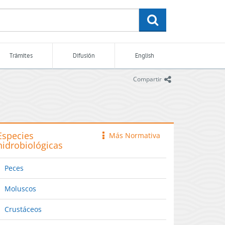
buscar
Trámites
Difusión
English
icono
Compartir
Especies
Más Normativa
icono
hidrobiológicas
Peces
Moluscos
Crustáceos