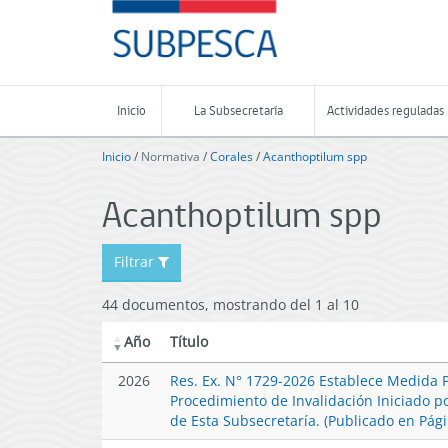
Contenido
SUBPESCA
principal
-
Subsecretaría
de
Pesca
Inicio
La Subsecretaría
Actividades reguladas
y
Acuicultura
Inicio
/
Normativa
/
Corales
/
Acanthoptilum spp
-
Gobierno
Acanthoptilum spp
de
Chile
Filtrar
44 documentos, mostrando del 1 al 10
Año
Título
2026
Res. Ex. N° 1729-2026 Establece Medida P
Procedimiento de Invalidación Iniciado p
de Esta Subsecretaría. (Publicado en Pág