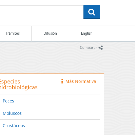
buscar
Trámites
Difusión
English
icono
Compartir
Especies
Más Normativa
icono
hidrobiológicas
Peces
Moluscos
Crustáceos