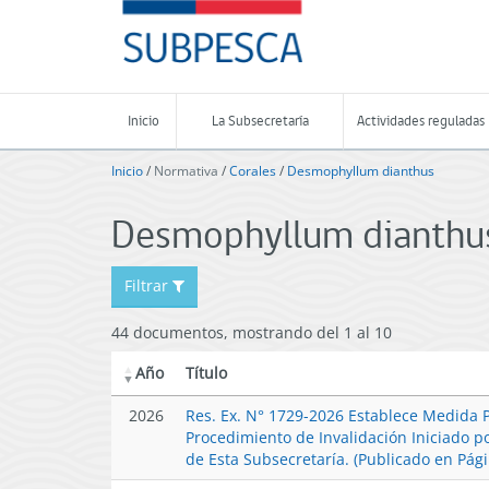
Contenido
SUBPESCA
principal
-
Subsecretaría
de
Pesca
Inicio
La Subsecretaría
Actividades reguladas
y
Acuicultura
Inicio
/
Normativa
/
Corales
/
Desmophyllum dianthus
-
Gobierno
Desmophyllum dianthu
de
Chile
Filtrar
44 documentos, mostrando del 1 al 10
Año
Título
2026
Res. Ex. N° 1729-2026 Establece Medida P
Procedimiento de Invalidación Iniciado p
de Esta Subsecretaría. (Publicado en Pág