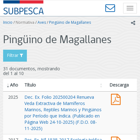
Contenido
SUBPESCA
principal
Toggl
-
navig
Subsecretaría
Inicio
/
Normativa
/
Aves
/
Pingüino de Magallanes
ic
de
Pesca
Pingüino de Magallanes
y
Acuicultura
-
Filtrar
Gobierno
de
31 documentos, mostrando
Chile
del 1 al 10
Año
Título
Descarga
Dec.
2025
Dec. Ex. Folio 202500204 Renueva
Ex.
Veda Extractiva de Mamíferos
Folio
Marinos, Reptiles Marinos y Pingüinos
202500
por Período que Indica. (Publicado en
Renuev
Página Web 24-10-2025) (F.D.O. 08-
Veda
11-2025)
Extracti
Res.
2017
Res. Ex. N° 1538-2017 Ecología trófica
de