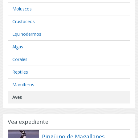
Seno
Los
Otway,
Moluscos
Lagos
Región
y
de
Crustáceos
Seno
Magalla
Otway,
y
Equinodermos
Región
Antártic
de
Chile.
Algas
Magalla
y
Corales
Antártic
Chile.
Reptiles
Mamíferos
Aves
Vea expediente
Pingüino de Magallanes