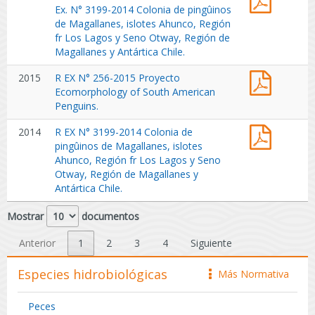
deHumb
Ex.
Ex. N° 3199-2014 Colonia de pingûinos
de
deHumb
y
N°
de Magallanes, islotes Ahunco, Región
las
y
Magalla
1157-
fr Los Lagos y Seno Otway, Región de
rutas
Magalla
2015
Magallanes y Antártica Chile.
migrato
Modific
y
R
2015
R EX N° 256-2015 Proyecto
Res.
áreas
EX
Ecomorphology of South American
Ex.
de
N°
Penguins.
N°
inverna
256-
3199-
pingüin
R
2014
R EX N° 3199-2014 Colonia de
2015
2014
de
EX
pingûinos de Magallanes, islotes
Proyect
Colonia
penach
N°
Ahunco, Región fr Los Lagos y Seno
Ecomor
de
amarillo
3199-
Otway, Región de Magallanes y
of
pingûin
2014
Antártica Chile.
South
de
Colonia
Americ
Magalla
de
Mostrar
documentos
Penguin
islotes
pingûin
Ahunco,
de
Anterior
1
2
3
4
Siguiente
Región
Magalla
fr
islotes
Especies hidrobiológicas
Más Normativa
icono
Los
Ahunco,
Lagos
Región
y
Peces
fr