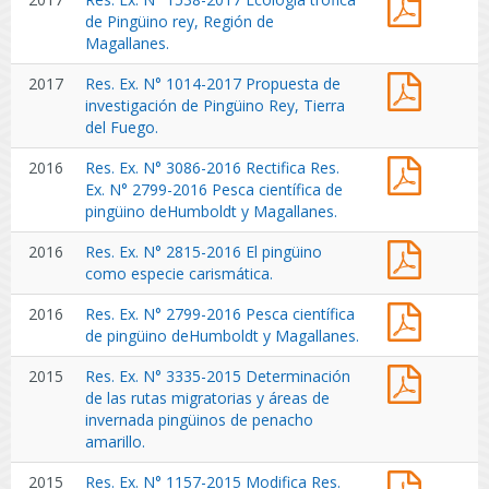
Ex.
de Pingüino rey, Región de
Mamífe
N°
Magallanes.
Marinos
1538-
Reptiles
Res.
2017
Res. Ex. N° 1014-2017 Propuesta de
2017
Marinos
Ex.
investigación de Pingüino Rey, Tierra
Ecologí
y
N°
del Fuego.
trófica
Pingüin
1014-
de
por
Res.
2016
Res. Ex. N° 3086-2016 Rectifica Res.
2017
Pingüin
Período
Ex.
Ex. N° 2799-2016 Pesca científica de
Propues
rey,
que
N°
pingüino deHumboldt y Magallanes.
de
Región
Indica.
3086-
investig
de
(Public
Res.
2016
Res. Ex. N° 2815-2016 El pingüino
2016
de
Magalla
en
Ex.
como especie carismática.
Rectific
Pingüin
Página
N°
Res.
Rey,
Web
Res.
2016
Res. Ex. N° 2799-2016 Pesca científica
2815-
Ex.
Tierra
24-
Ex.
de pingüino deHumboldt y Magallanes.
2016
N°
del
10-
N°
El
2799-
Fuego.
2025)
Res.
2015
Res. Ex. N° 3335-2015 Determinación
2799-
pingüin
2016
Ex.
de las rutas migratorias y áreas de
2016
como
Pesca
N°
invernada pingüinos de penacho
Pesca
especie
científic
3335-
amarillo.
científic
carismát
de
2015
de
pingüin
Res.
2015
Res. Ex. N° 1157-2015 Modifica Res.
Determi
pingüin