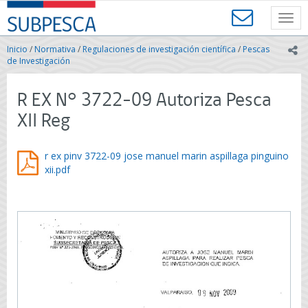
Contenido
SUBPESCA
principal
Toggl
-
navig
Subsecretaría
Inicio
/
Normativa
/
Regulaciones de investigación científica
/
Pescas
ic
de
de Investigación
Pesca
y
R EX N° 3722-09 Autoriza Pesca
Acuicultura
-
XII Reg
Gobierno
de
Chile
r ex pinv 3722-09 jose manuel marin aspillaga pinguino
xii.pdf