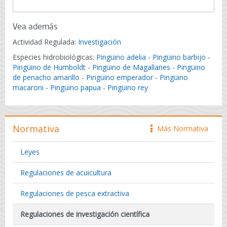
Vea además
Actividad Regulada:
Investigación
Especies hidrobiológicas:
Pingüino adelia
-
Pingüino barbijo
-
Pingüino de Humboldt
-
Pingüino de Magallanes
-
Pingüino
de penacho amarillo
-
Pingüino emperador
-
Pingüino
macaroni
-
Pingüino papua
-
Pingüino rey
Normativa
Más Normativa
icono
Leyes
Regulaciones de acuicultura
Regulaciones de pesca extractiva
Regulaciones de investigación científica