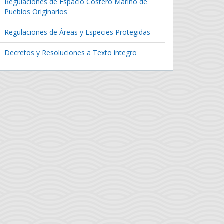
Regulaciones de Espacio Costero Marino de
Pueblos Originarios
Regulaciones de Áreas y Especies Protegidas
Decretos y Resoluciones a Texto íntegro