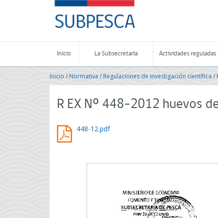
Contenido
SUBPESCA
principal
-
Subsecretaría
de
Pesca
Inicio
La Subsecretaría
Actividades reguladas
y
Acuicultura
Inicio
/
Normativa
/
Regulaciones de investigación científica
/
-
Gobierno
de
R EX Nº 448-2012 huevos de
Chile
448-12.pdf