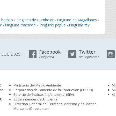
 barbijo
-
Pingüino de Humboldt
-
Pingüino de Magallanes
-
r
-
Pingüino macaroni
-
Pingüino papua
-
Pingüino rey
Facebook
Twitter
sociales:
/subpesca
@SubpescaCL
)
Ministerio del Medio Ambiente
Mi
sca
Corporación de Fomento de la Producción (CORFO)
Mi
Servicio de Evaluación Ambiental (SEA
)
Al
A)
Superintendencia Ambiental
Dirección General del Territorio Marítimo y de Marina
Mercante (Directemar
)