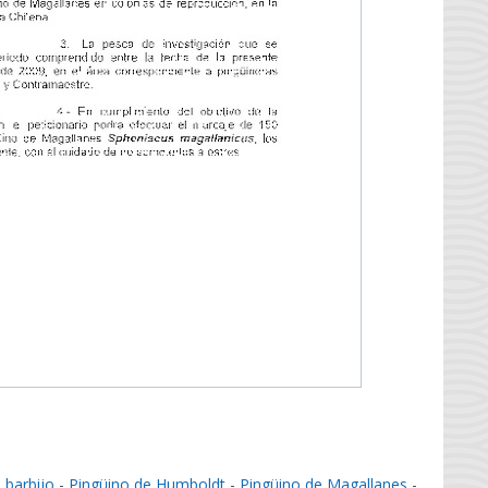
 barbijo
-
Pingüino de Humboldt
-
Pingüino de Magallanes
-