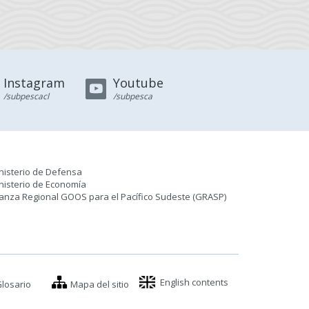
Instagram
Youtube
/subpescacl
/subpesca
nisterio de Defensa
nisterio de Economía
ianza Regional GOOS para el Pacífico Sudeste (GRASP
)
English contents
losario
Mapa del sitio