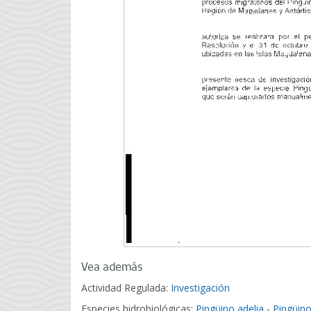
Vea además
Actividad Regulada:
Investigación
Especies hidrobiológicas:
Pingüino adelia
-
Pingüino