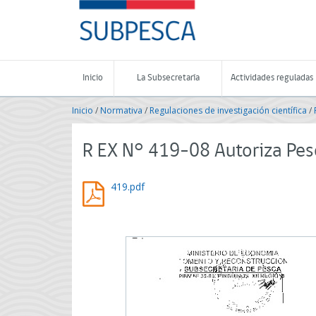
Contenido
SUBPESCA
principal
-
Subsecretaría
de
Pesca
Inicio
La Subsecretaría
Actividades reguladas
y
Acuicultura
Inicio
/
Normativa
/
Regulaciones de investigación científica
/
-
Gobierno
de
R EX N° 419-08 Autoriza Pesc
Chile
419.pdf