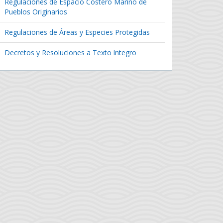
Regulaciones de Espacio Costero Marino de
Pueblos Originarios
Regulaciones de Áreas y Especies Protegidas
Decretos y Resoluciones a Texto íntegro