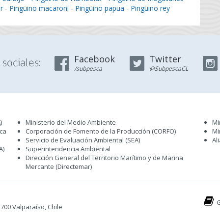
r
-
Pingüino macaroni
-
Pingüino papua
-
Pingüino rey
Facebook
Twitter
sociales:
/subpesca
@SubpescaCL
)
Ministerio del Medio Ambiente
Mi
sca
Corporación de Fomento de la Producción (CORFO)
Mi
Servicio de Evaluación Ambiental (SEA
)
Al
A)
Superintendencia Ambiental
Dirección General del Territorio Marítimo y de Marina
Mercante (Directemar
)
G
 2700 Valparaíso, Chile