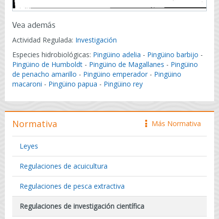
Vea además
Actividad Regulada:
Investigación
Especies hidrobiológicas:
Pingüino adelia
-
Pingüino barbijo
-
Pingüino de Humboldt
-
Pingüino de Magallanes
-
Pingüino
de penacho amarillo
-
Pingüino emperador
-
Pingüino
macaroni
-
Pingüino papua
-
Pingüino rey
Normativa
Más Normativa
icono
Leyes
Regulaciones de acuicultura
Regulaciones de pesca extractiva
Regulaciones de investigación científica