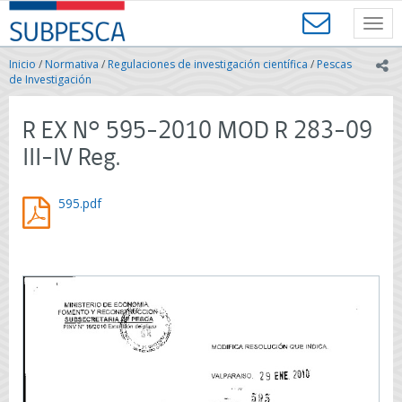
Contenido
SUBPESCA
principal
Toggl
-
navig
Subsecretaría
Inicio
/
Normativa
/
Regulaciones de investigación científica
/
Pescas
ic
de
de Investigación
Pesca
y
R EX N° 595-2010 MOD R 283-09
Acuicultura
-
III-IV Reg.
Gobierno
de
Chile
595.pdf