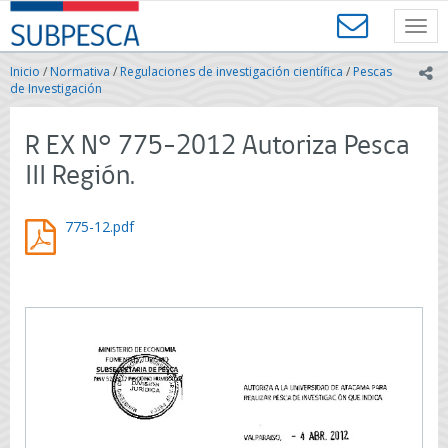
Contenido
SUBPESCA
principal
Toggl
-
navig
Subsecretaría
Inicio
/
Normativa
/
Regulaciones de investigación científica
/
Pescas
ic
de
de Investigación
Pesca
y
R EX N° 775-2012 Autoriza Pesca
Acuicultura
-
III Región.
Gobierno
de
Chile
775-12.pdf