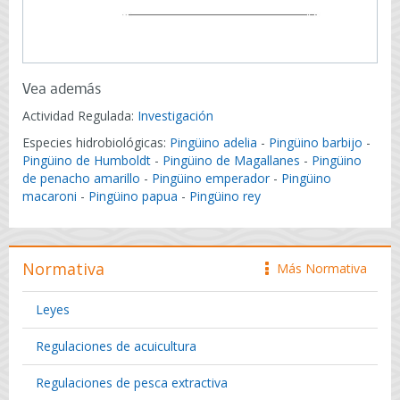
Vea además
Actividad Regulada:
Investigación
Especies hidrobiológicas:
Pingüino adelia
-
Pingüino barbijo
-
Pingüino de Humboldt
-
Pingüino de Magallanes
-
Pingüino
de penacho amarillo
-
Pingüino emperador
-
Pingüino
macaroni
-
Pingüino papua
-
Pingüino rey
Normativa
Más Normativa
icono
Leyes
Regulaciones de acuicultura
Regulaciones de pesca extractiva