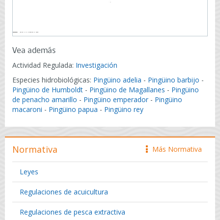
Vea además
Actividad Regulada:
Investigación
Especies hidrobiológicas:
Pingüino adelia
-
Pingüino barbijo
-
Pingüino de Humboldt
-
Pingüino de Magallanes
-
Pingüino
de penacho amarillo
-
Pingüino emperador
-
Pingüino
macaroni
-
Pingüino papua
-
Pingüino rey
Normativa
Más Normativa
icono
Leyes
Regulaciones de acuicultura
Regulaciones de pesca extractiva