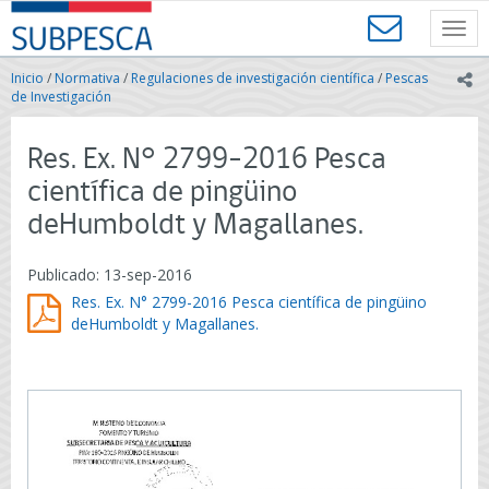
Contenido
SUBPESCA
principal
Toggl
-
navig
Subsecretaría
Inicio
/
Normativa
/
Regulaciones de investigación científica
/
Pescas
ic
de
de Investigación
Pesca
y
Res. Ex. N° 2799-2016 Pesca
Acuicultura
-
científica de pingüino
Gobierno
deHumboldt y Magallanes.
de
Chile
Publicado: 13-sep-2016
Res. Ex. N° 2799-2016 Pesca científica de pingüino
deHumboldt y Magallanes.