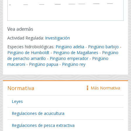
Vea además
Actividad Regulada:
Investigación
Especies hidrobiológicas:
Pingüino adelia
-
Pingüino barbijo
-
Pingüino de Humboldt
-
Pingüino de Magallanes
-
Pingüino
de penacho amarillo
-
Pingüino emperador
-
Pingüino
macaroni
-
Pingüino papua
-
Pingüino rey
Normativa
Más Normativa
icono
Leyes
Regulaciones de acuicultura
Regulaciones de pesca extractiva