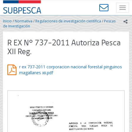
Contenido
SUBPESCA
principal
Toggl
-
navig
Subsecretaría
Inicio
/
Normativa
/
Regulaciones de investigación científica
/
Pescas
ic
de
de Investigación
Pesca
y
R EX N° 737-2011 Autoriza Pesca
Acuicultura
-
XII Reg.
Gobierno
de
Chile
r ex 737-2011 corporacion nacional forestal pinguinos
magallanes xii.pdf