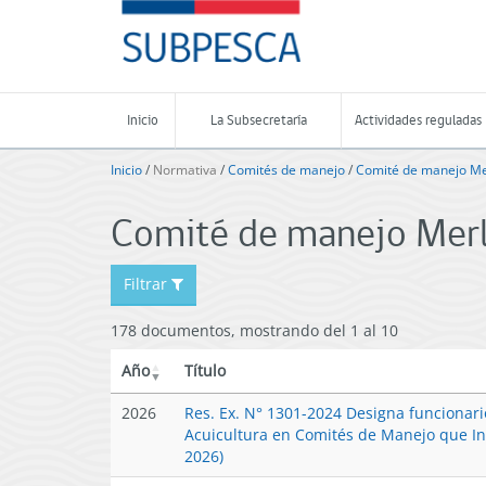
Contenido
SUBPESCA
principal
-
Subsecretaría
de
Pesca
Inicio
La Subsecretaría
Actividades reguladas
y
Acuicultura
Inicio
/
Normativa
/
Comités de manejo
/
Comité de manejo Mer
-
Gobierno
Comité de manejo Merl
de
Chile
Filtrar
178 documentos, mostrando del 1 al 10
Año
Título
2026
Res. Ex. N° 1301-2024 Designa funcionari
Acuicultura en Comités de Manejo que In
2026)