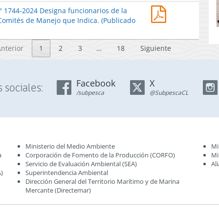
2026)
2165-
2024
Res.
N° 1744-2024 Designa funcionarios de la
2025
Designa
Ex.
Comités de Manejo que Indica. (Publicado
Modifica
funcionarios
N°
Res.
de
1500-
Ex.
la
Anterior
1
2
3
…
18
Siguiente
2025
N°
Subsecretaría
Modifica
1744-
de
Res.
2024
Pesca
Ex.
Designa
Facebook
X
y
 sociales:
N°
funcionarios
/subpesca
@SubpescaCL
Acuicultura
1744-
de
en
2024
la
Comités
Designa
Subsecretaría
de
funcionarios
de
Manejo
de
Pesca
que
la
Ministerio del Medio Ambiente
Mi
y
Indica.
a
Corporación de Fomento de la Producción (CORFO)
Mi
Subsecretaría
Acuicultura
(Publicado
Servicio de Evaluación Ambiental (SEA
)
Al
de
en
)
Superintendencia Ambiental
en
Pesca
Comités
Dirección General del Territorio Marítimo y de Marina
Página
y
de
Mercante (Directemar
)
Web
Acuicultura
Manejo
17-
en
que
09-
Comités
Indica.