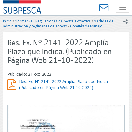
Contenido
SUBPESCA
principal
Toggl
-
navig
Subsecretaría
Inicio
/
Normativa
/
Regulaciones de pesca extractiva
/
Medidas de
ic
de
administración y regímenes de acceso
/
Comités de Manejo
Pesca
y
Res. Ex. N° 2141-2022 Amplía
Acuicultura
-
Plazo que Indica. (Publicado en
Gobierno
Página Web 21-10-2022)
de
Chile
Publicado: 21-oct-2022
Res. Ex. N° 2141-2022 Amplía Plazo que Indica.
(Publicado en Página Web 21-10-2022)