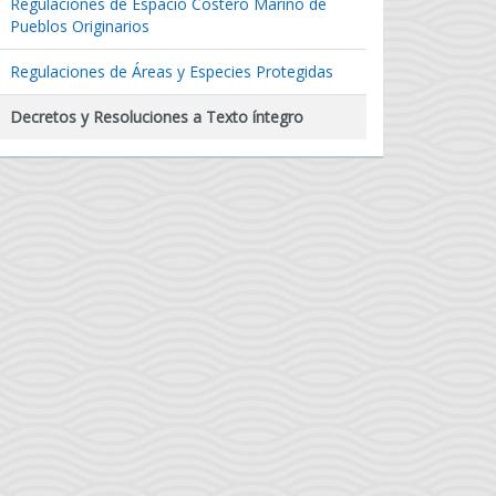
Regulaciones de Espacio Costero Marino de
Pueblos Originarios
Regulaciones de Áreas y Especies Protegidas
Decretos y Resoluciones a Texto íntegro