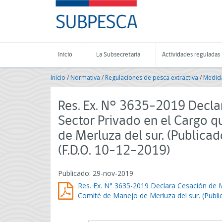
Contenido
SUBPESCA
principal
-
Subsecretaría
de
Pesca
Inicio
La Subsecretaría
Actividades reguladas
y
Acuicultura
Inicio
/
Normativa
/
Regulaciones de pesca extractiva
/
Medida
-
Gobierno
de
Res. Ex. N° 3635-2019 Decla
Chile
Sector Privado en el Cargo q
de Merluza del sur. (Public
(F.D.O. 10-12-2019)
Publicado: 29-nov-2019
Res. Ex. N° 3635-2019 Declara Cesación de M
Comité de Manejo de Merluza del sur. (Publ