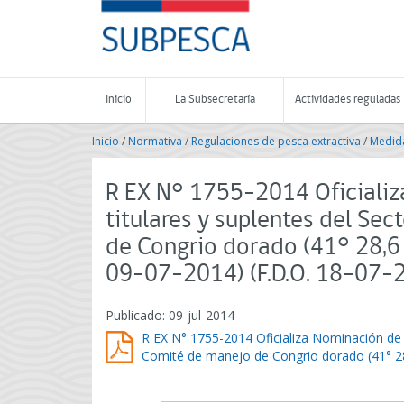
Contenido
SUBPESCA
principal
-
Subsecretaría
de
Pesca
Inicio
La Subsecretaría
Actividades reguladas
y
Acuicultura
Inicio
/
Normativa
/
Regulaciones de pesca extractiva
/
Medida
-
Gobierno
de
R EX N° 1755-2014 Oficiali
Chile
titulares y suplentes del Se
de Congrio dorado (41° 28,6 
09-07-2014) (F.D.O. 18-07-
Publicado: 09-jul-2014
R EX N° 1755-2014 Oficializa Nominación de 
Comité de manejo de Congrio dorado (41° 28,