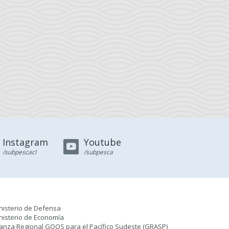
Instagram
Youtube
/subpescacl
/subpesca
nisterio de Defensa
nisterio de Economía
ianza Regional GOOS para el Pacífico Sudeste (GRASP
)