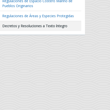
Regulaciones de Espacio Costero Marino de
Pueblos Originarios
Regulaciones de Áreas y Especies Protegidas
Decretos y Resoluciones a Texto íntegro