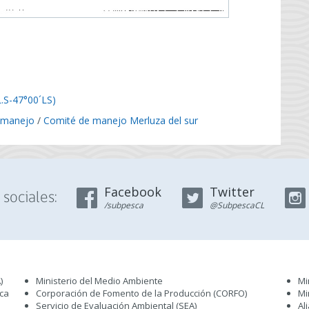
L.S-47°00´LS)
 manejo
/
Comité de manejo Merluza del sur
Facebook
Twitter
sociales:
/subpesca
@SubpescaCL
)
Ministerio del Medio Ambiente
Mi
sca
Corporación de Fomento de la Producción (CORFO)
Mi
Servicio de Evaluación Ambiental (SEA
)
Al