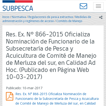
Contenido
SUBPESCA
principal
Toggl
-
navig
Subsecretaría
Inicio
/
Normativa
/
Regulaciones de pesca extractiva
/
Medidas de
ic
de
administración y regímenes de acceso
/
Comités de Manejo
Pesca
y
Res. Ex. N° 866-2015 Oficializa
Acuicultura
-
Nominación de Funcionario de la
Gobierno
Subsecretaría de Pesca y
de
Chile
Acuicultura de Comité de Manejo
de Merluza del sur, en Calidad Ad
Hoc. (Publicado en Página Web
10-03-2017)
Publicado: 10-mar-2017
Res. Ex. N° 866-2015 Oficializa Nominación de
Funcionario de la Subsecretaría de Pesca y Acuicultura
de Comité de Manejo de Merluza del sur, en Calidad