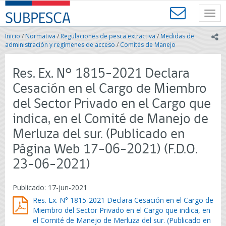
Contenido
SUBPESCA
principal
Toggl
-
navig
Subsecretaría
Inicio
/
Normativa
/
Regulaciones de pesca extractiva
/
Medidas de
ic
de
administración y regímenes de acceso
/
Comités de Manejo
Pesca
y
Res. Ex. N° 1815-2021 Declara
Acuicultura
-
Cesación en el Cargo de Miembro
Gobierno
del Sector Privado en el Cargo que
de
Chile
indica, en el Comité de Manejo de
Merluza del sur. (Publicado en
Página Web 17-06-2021) (F.D.O.
23-06-2021)
Publicado: 17-jun-2021
Res. Ex. N° 1815-2021 Declara Cesación en el Cargo de
Miembro del Sector Privado en el Cargo que indica, en
el Comité de Manejo de Merluza del sur. (Publicado en