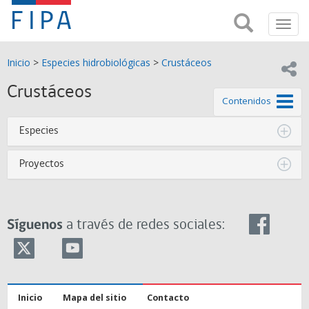
Fondo
Busca
FIPA;
Toggl
de
Fondo
navig
de
Investigación
Inicio
>
Especies hidrobiológicas
>
Crustáceos
Investigación
Compar
pesquera
Pesquera
Crustáceos
y
de este
Contenidos
de
y
Acuicultira
Especies
Acuicultura
Proyectos
(FIPA)-
SUBPESCA
Síguenos
a través de redes sociales:
Inicio
Mapa del sitio
Contacto