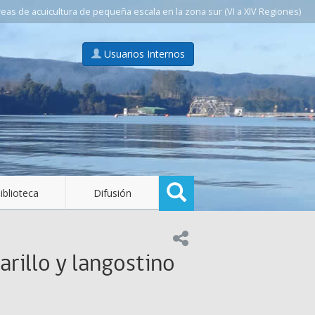
as de acuicultura de pequeña escala en la zona sur (VI a XIV Regiones)
Usuarios Internos
Buscar
iblioteca
Difusión
Compartir en:
rillo y langostino