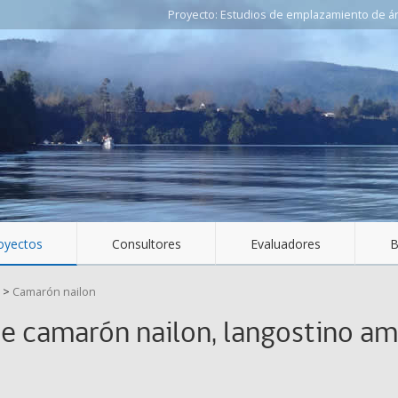
Estudios de emplazamiento de áre
oyectos
Consultores
Evaluadores
B
>
Camarón nailon
de camarón nailon, langostino ama