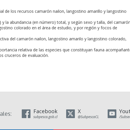
ial de los recursos camarón nailon, langostino amarillo y langostino
 y la abundancia (en número) total, y según sexo y talla, del camaró
ngostino colorado en el área de estudio, y por región y focos de
ctiva del camarón nailon, langostino amarilo y langostino colorado,
portancia relativa de las especies que constituyan fauna acompañant
os cruceros de evaluación.
Facebook
X
You
ales:
subpesca.gob.cl
@SubpescaCL
/Subse