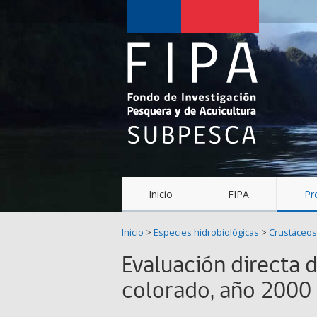
Fondo
de
Investigación
Pesquera
y
Acuicultura
(FIPA)-
Inicio
FIPA
Pr
SUBPESCA
Inicio
>
Especies hidrobiológicas
>
Crustáceos
Evaluación directa 
colorado, año 2000