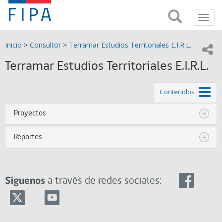
Fondo
Busca
FIPA;
Toggl
de
Fondo
navig
de
Investigación
Inicio
>
Consultor
>
Terramar Estudios Territoriales E.I.R.L.
Investigación
Compar
pesquera
Pesquera
Terramar Estudios Territoriales E.I.R.L.
y
de
y
Acuicultira
de este
Contenidos
Acuicultura
Proyectos
(FIPA)-
Reportes
SUBPESCA
Síguenos
a través de redes sociales: