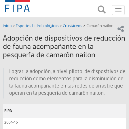
Fondo
Busca
FIPA;
Toggl
de
Fondo
navig
de
Investigación
Inicio
>
Especies hidrobiológicas
>
Crustáceos
>
Camarón nailon
Investigación
Compar
pesquera
Pesquera
Adopción de dispositivos de reducción
y
de
de fauna acompañante en la
y
Acuicultira
pesquería de camarón nailon
Acuicultura
(FIPA)-
Lograr la adopción, a nivel piloto, de dispositivos de
reducción como elementos para la disminución de
SUBPESCA
la fauna acompañante en las redes de arrastre que
operan en la pesquería de camarón nailon.
FIPA
2004-46