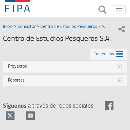
Fondo
Busca
FIPA;
Toggl
de
Fondo
navig
de
Investigación
Inicio
>
Consultor
>
Centro de Estudios Pesqueros S.A.
Investigación
Compar
pesquera
Pesquera
Centro de Estudios Pesqueros S.A.
y
de
y
Acuicultira
de este
Contenidos
Acuicultura
Proyectos
(FIPA)-
Reportes
SUBPESCA
Síguenos
a través de redes sociales: