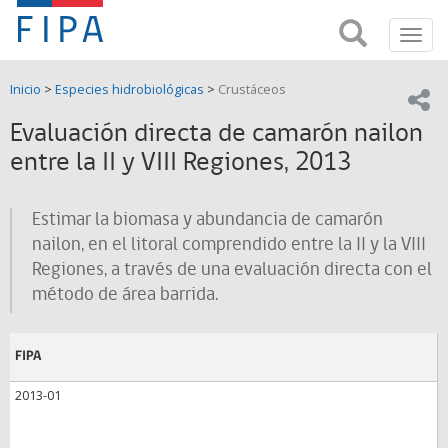
Fondo
Busca
FIPA;
Toggl
de
Fondo
navig
de
Investigación
Inicio
>
Especies hidrobiológicas
>
Crustáceos
Investigación
Compar
pesquera
Pesquera
Evaluación directa de camarón nailon
y
de
entre la II y VIII Regiones, 2013
y
Acuicultira
Acuicultura
Estimar la biomasa y abundancia de camarón
(FIPA)-
nailon, en el litoral comprendido entre la II y la VIII
Regiones, a través de una evaluación directa con el
SUBPESCA
método de área barrida.
FIPA
2013-01