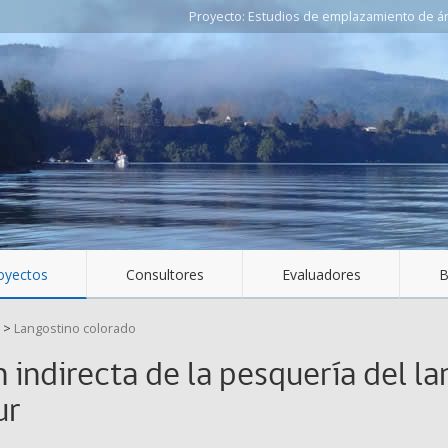
Estudios de emplazamiento de áre
oyectos
Consultores
Evaluadores
B
>
Langostino colorado
n indirecta de la pesquería del l
ur