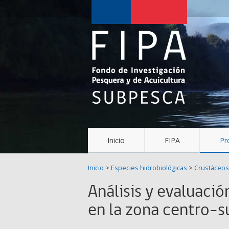
Fondo
de
Investigación
Pesquera
y
Acuicultura
(FIPA)-
Inicio
FIPA
Pr
SUBPESCA
Inicio
>
Especies hidrobiológicas
>
Crustáceos
Análisis y evaluació
en la zona centro-s