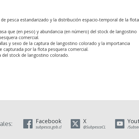
de pesca estandarizado y la distribución espacio-temporal de la flota
masa que (en peso) y abundancia (en número) del stock de langostino
 pesquera comercial.
las y sexo de la captura de langostino colorado y la importancia
e capturada por la flota pesquera comercial.
a del stock de langostino colorado.
Facebook
X
You
ales:
subpesca.gob.cl
@SubpescaCL
/Subse