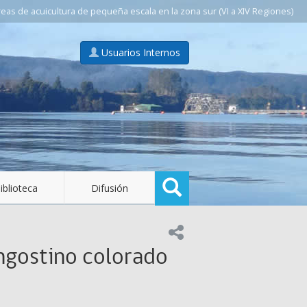
as de acuicultura de pequeña escala en la zona sur (VI a XIV Regiones)
Usuarios Internos
Buscar
iblioteca
Difusión
Compartir en:
angostino colorado