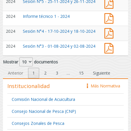
Sesión
que
2024
Sesión N°5 - 25-11-2024 y 26-11-2024
-
Subsecr
N°5
Indica.
2024
de
-
(Public
Pesca
Inform
2024
Informe técnico 1 - 2024
25-
en
y
técnico
11-
Página
Acuicul
1
2024
Web
Sesión
2024
Sesión N°4 - 17-10-2024 y 18-10-2024
en
-
y
28-
N°4
Comité
2024
26-
08-
-
Científi
Sesión
2024
Sesión N°3 - 01-08-2024 y 02-08-2024
11-
2025)
17-
Técnico
N°3
2024
10-
que
-
2024
Mostrar
documentos
Indica.
01-
y
(Public
08-
18-
Anterior
1
2
3
…
15
Siguiente
en
2024
10-
Página
y
2024
Institucionalidad
Web
Más Normativa
icono
02-
26-
08-
06-
2024
Comisión Nacional de Acuicultura
2025)
Consejo Nacional de Pesca (CNP)
Consejos Zonales de Pesca