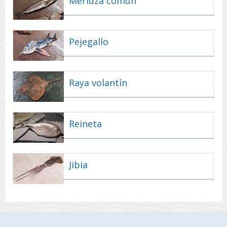
Merluza común
Pejegallo
Raya volantín
Reineta
Jibia