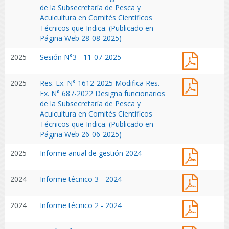
N°
de la Subsecretaría de Pesca y
2073-
Acuicultura en Comités Científicos
2025
Técnicos que Indica. (Publicado en
Modific
Página Web 28-08-2025)
Res.
Sesión
2025
Sesión N°3 - 11-07-2025
Ex.
N°3
N°
-
687-
Res.
2025
Res. Ex. N° 1612-2025 Modifica Res.
11-
2022
Ex.
Ex. N° 687-2022 Designa funcionarios
07-
Design
N°
de la Subsecretaría de Pesca y
2025
funcion
1612-
Acuicultura en Comités Científicos
de
2025
Técnicos que Indica. (Publicado en
la
Modific
Página Web 26-06-2025)
Subsecr
Res.
de
Inform
2025
Informe anual de gestión 2024
Ex.
Pesca
anual
N°
y
de
687-
Inform
2024
Informe técnico 3 - 2024
Acuicul
gestión
2022
técnico
en
2024
Design
3
Comité
Inform
funcion
2024
Informe técnico 2 - 2024
-
Científi
técnico
de
2024
Técnico
2
la