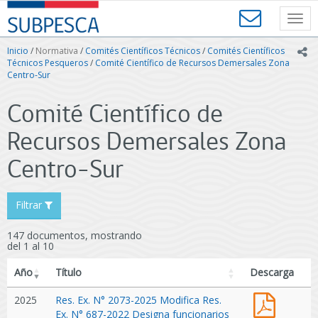
Contenido
SUBPESCA
principal
Toggl
-
navig
Subsecretaría
Inicio
/
Normativa
/
Comités Científicos Técnicos
/
Comités Científicos
ic
de
Técnicos Pesqueros
/
Comité Científico de Recursos Demersales Zona
Pesca
Centro-Sur
y
Acuicultura
Comité Científico de
-
Gobierno
Recursos Demersales Zona
de
Chile
Centro-Sur
Filtrar
147 documentos, mostrando
del 1 al 10
Año
Título
Descarga
Res.
2025
Res. Ex. N° 2073-2025 Modifica Res.
Ex.
Ex. N° 687-2022 Designa funcionarios